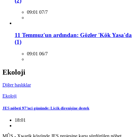
(2)
09:01 07/7
11 Temmuz'un ardından: Gözler 'Kök Yasa'da
(1)
09:01 06/7
Ekoloji
Diğer başlıklar
Ekoloji
JES nöbeti 97’nci gününde: Licik direnişine destek
18:01
MÛŞ - Xwarik köyünde JES projesine karşı sürdürülen nöbet