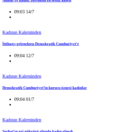
Anadil ve kadın: Direnişin en sessiz kalesi
09:03 14/7
Kadının Kaleminden
İttihatçı gelenekten Demokratik Cumhuriyet’e
09:04 12/7
Kadının Kaleminden
Demokratik Cumhuriyet’in kurucu öznesi kadınlar
09:04 01/7
Kadının Kaleminden
Serhat’ın gri gökyüzü altında kadın olmak