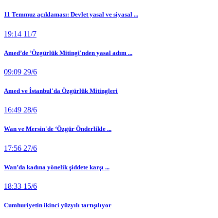
11 Temmuz açıklaması: Devlet yasal ve siyasal ...
19:14 11/7
Amed’de ’Özgürlük Mitingi'nden yasal adım ...
09:09 29/6
Amed ve İstanbul'da Özgürlük Mitingleri
16:49 28/6
Wan ve Mersin'de ‘Özgür Önderlikle ...
17:56 27/6
Wan’da kadına yönelik şiddete karşı ...
18:33 15/6
Cumhuriyetin ikinci yüzyılı tartışılıyor