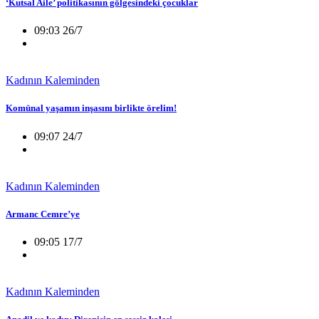
‘Kutsal Aile’ politikasının gölgesindeki çocuklar
09:03 26/7
Kadının Kaleminden
Komünal yaşamın inşasını birlikte örelim!
09:07 24/7
Kadının Kaleminden
Armanc Cemre’ye
09:05 17/7
Kadının Kaleminden