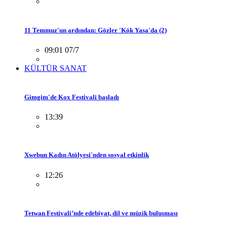
11 Temmuz'un ardından: Gözler 'Kök Yasa'da (2)
09:01 07/7
KÜLTÜR SANAT
Gimgim'de Kox Festivali başladı
13:39
Xwebun Kadın Atölyesi'nden sosyal etkinlik
12:26
Tetwan Festivali’nde edebiyat, dil ve müzik buluşması