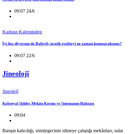
09:07 24/6
Kadının Kaleminden
İyi hoş diyorsun da Bahçeli, pratik realiteyi ne zaman konuşacaksınız?
09:07 22/6
Jineolojî
Jineolojî
Kolonyal Şiddet, Mekân Kırımı ve Sinemanın Hafızası
09:04
Barışın kalıcılığı, sömürgecinin silmeye çalıştığı mekânları, sular