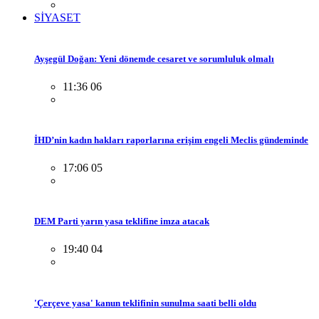
SİYASET
Ayşegül Doğan: Yeni dönemde cesaret ve sorumluluk olmalı
11:36 06
İHD’nin kadın hakları raporlarına erişim engeli Meclis gündeminde
17:06 05
DEM Parti yarın yasa teklifine imza atacak
19:40 04
'Çerçeve yasa' kanun teklifinin sunulma saati belli oldu