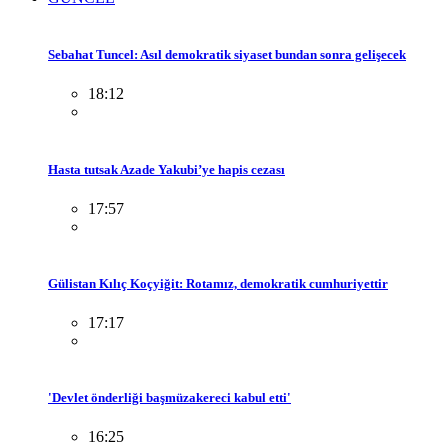
Sebahat Tuncel: Asıl demokratik siyaset bundan sonra gelişecek
18:12
Hasta tutsak Azade Yakubi’ye hapis cezası
17:57
Gülistan Kılıç Koçyiğit: Rotamız, demokratik cumhuriyettir
17:17
'Devlet önderliği başmüzakereci kabul etti'
16:25