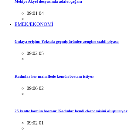
Mekiye Akyel dosyasında adalet çağrısı
09:01 04
EMEK/EKONOMİ
Gıdaya erişim: Yoksula geçmiş ürünler, zengine stabil piyasa
09:02 05
Kadınlar her mahallede komün bostanı istiyor
09:06 02
25 kentte komün bostanı: Kadınlar kendi ekonomisini oluşturuyor
09:02 01