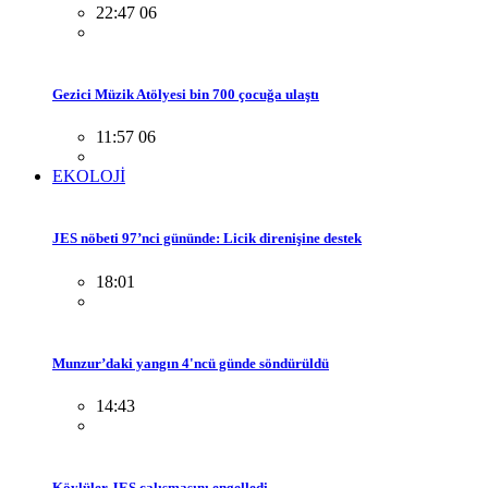
22:47 06
Gezici Müzik Atölyesi bin 700 çocuğa ulaştı
11:57 06
EKOLOJİ
JES nöbeti 97’nci gününde: Licik direnişine destek
18:01
Munzur’daki yangın 4'ncü günde söndürüldü
14:43
Köylüler JES çalışmasını engelledi