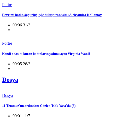
Portre
Devrimi kadın özgürlüğüyle buluşturan isim: Aleksandra Kollontay
09:06 31/3
Portre
Kendi odasını kuran kadınların yolunu açtı: Virginia Woolf
09:05 28/3
Dosya
Dosya
11 Temmuz'un ardından: Gözler 'Kök Yasa'da (6)
09:01 11/7