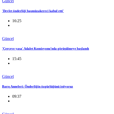
Güncel
'Devlet önderliği başmüzakereci kabul etti'
16:25
Güncel
'Çerçeve yasa' Adalet Komisyonu’nda görüşülmeye başlandı
15:45
Güncel
Barış Anneleri: Önderliğin özgürlüğünü istiyoruz
09:37