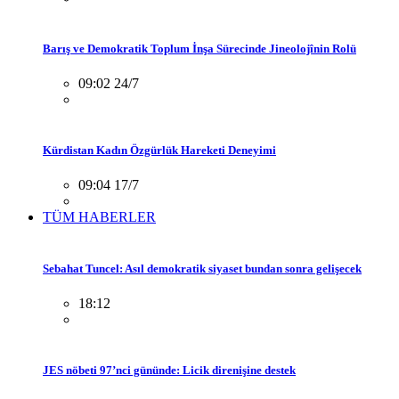
Barış ve Demokratik Toplum İnşa Sürecinde Jineolojînin Rolü
09:02 24/7
Kürdistan Kadın Özgürlük Hareketi Deneyimi
09:04 17/7
TÜM HABERLER
Sebahat Tuncel: Asıl demokratik siyaset bundan sonra gelişecek
18:12
JES nöbeti 97’nci gününde: Licik direnişine destek