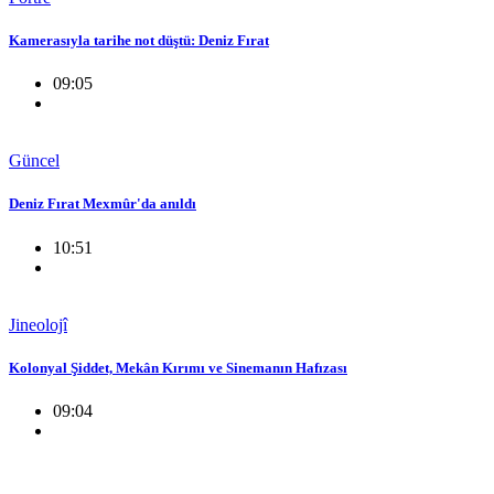
Kamerasıyla tarihe not düştü: Deniz Fırat
09:05
Güncel
Deniz Fırat Mexmûr'da anıldı
10:51
Jineolojî
Kolonyal Şiddet, Mekân Kırımı ve Sinemanın Hafızası
09:04