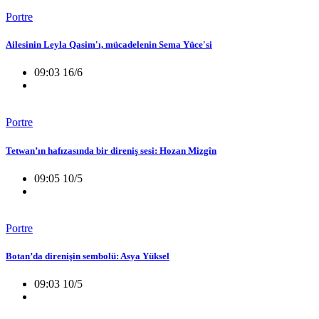
Portre
Ailesinin Leyla Qasim'ı, mücadelenin Sema Yüce'si
09:03 16/6
Portre
Tetwan’ın hafızasında bir direniş sesi: Hozan Mizgîn
09:05 10/5
Portre
Botan’da direnişin sembolü: Asya Yüksel
09:03 10/5