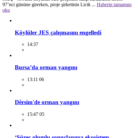
97’nci gününe girerken, proje şirketinin Licik ...
Haberin tamamını
oku
Köylüler JES çalışmasını engelledi
14:37
Bursa’da orman yangını
13:11 06
Dêrsim'de orman yangını
15:47 05
‘Süreç olumlu sonuçlanırsa ekosistem