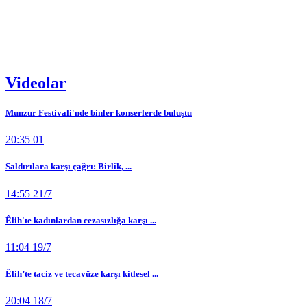
Videolar
Munzur Festivali'nde binler konserlerde buluştu
20:35 01
Saldırılara karşı çağrı: Birlik, ...
14:55 21/7
Êlih'te kadınlardan cezasızlığa karşı ...
11:04 19/7
Êlih’te taciz ve tecavüze karşı kitlesel ...
20:04 18/7