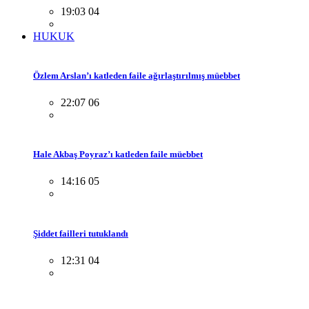
19:03 04
HUKUK
Özlem Arslan’ı katleden faile ağırlaştırılmış müebbet
22:07 06
Hale Akbaş Poyraz’ı katleden faile müebbet
14:16 05
Şiddet failleri tutuklandı
12:31 04