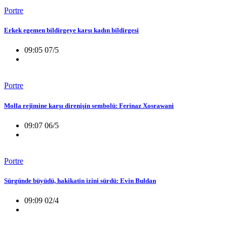
Portre
Erkek egemen bildirgeye karşı kadın bildirgesi
09:05 07/5
Portre
Molla rejimine karşı direnişin sembolü: Ferinaz Xosrawani
09:07 06/5
Portre
Sürgünde büyüdü, hakikatin izini sürdü: Evin Buldan
09:09 02/4