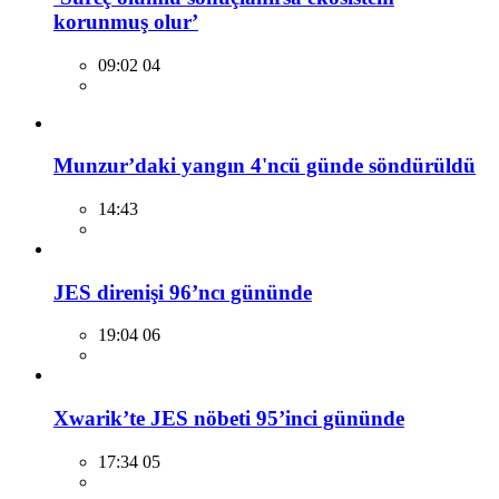
korunmuş olur’
09:02 04
Munzur’daki yangın 4'ncü günde söndürüldü
14:43
JES direnişi 96’ncı gününde
19:04 06
Xwarik’te JES nöbeti 95’inci gününde
17:34 05