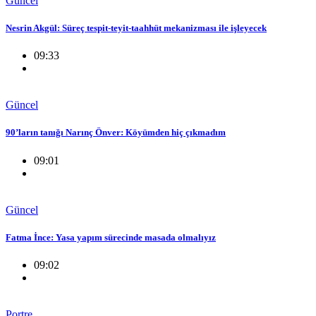
Güncel
Nesrin Akgül: Süreç tespit-teyit-taahhüt mekanizması ile işleyecek
09:33
Güncel
90’ların tanığı Narınç Önver: Köyümden hiç çıkmadım
09:01
Güncel
Fatma İnce: Yasa yapım sürecinde masada olmalıyız
09:02
Portre