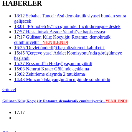
HABERLER
18:12
Sebahat Tuncel: Asıl demokratik siyaset bundan sonra
gelişecek
18:01
JES nöbeti 97’nci gününde: Licik direnişine destek
17:57
Hasta tutsak Azade Yakubi’ye hapis cezası
17:17
Gülistan Kılıç Koçyiğit: Rotamız, demokratik
cumhuriyettir -
YENİLENDİ
16:25
'Devlet önderliği başmüzakereci kabul etti'
15:45
'Çerçeve yasa' Adalet Komisyonu’nda görüşülmeye
başlandı
15:37
Ressam Jîla Hedayî yaşamını yitirdi
15:03
Nemrut Krater Gölü'nde açıklama
15:02
Zehirleme olayında 2 tutuklama
14:43
Munzur’daki yangın 4'ncü günde söndürüldü
Güncel
Gülistan Kılıç Koçyiğit: Rotamız, demokratik cumhuriyettir -
YENİLENDİ
17:17