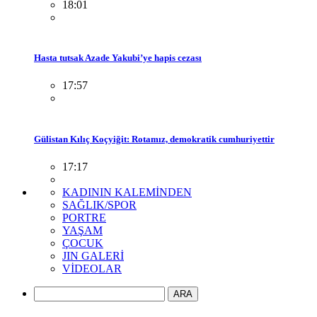
18:01
Hasta tutsak Azade Yakubi’ye hapis cezası
17:57
Gülistan Kılıç Koçyiğit: Rotamız, demokratik cumhuriyettir
17:17
KADININ KALEMİNDEN
SAĞLIK/SPOR
PORTRE
YAŞAM
ÇOCUK
JIN GALERİ
VİDEOLAR
ARA