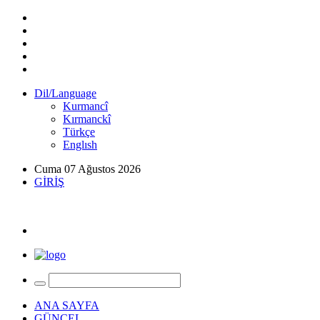
Dil/Language
Kurmancî
Kırmanckî
Türkçe
Englısh
Cuma 07 Ağustos 2026
GİRİŞ
ANA SAYFA
GÜNCEL