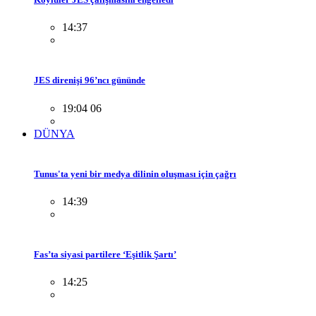
14:37
JES direnişi 96’ncı gününde
19:04 06
DÜNYA
Tunus'ta yeni bir medya dilinin oluşması için çağrı
14:39
Fas’ta siyasi partilere ‘Eşitlik Şartı’
14:25