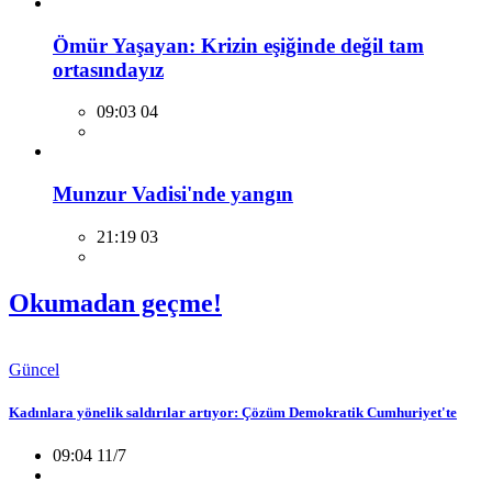
Ömür Yaşayan: Krizin eşiğinde değil tam
ortasındayız
09:03 04
Munzur Vadisi'nde yangın
21:19 03
Okumadan geçme!
Güncel
Kadınlara yönelik saldırılar artıyor: Çözüm Demokratik Cumhuriyet'te
09:04 11/7