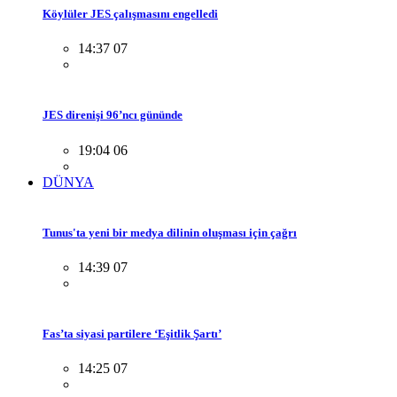
Köylüler JES çalışmasını engelledi
14:37 07
JES direnişi 96’ncı gününde
19:04 06
DÜNYA
Tunus'ta yeni bir medya dilinin oluşması için çağrı
14:39 07
Fas’ta siyasi partilere ‘Eşitlik Şartı’
14:25 07