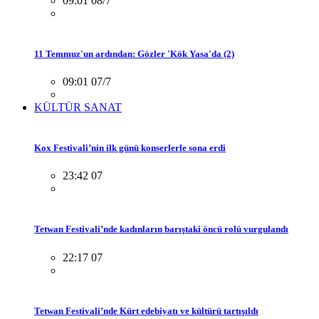
09:01 08/7
11 Temmuz'un ardından: Gözler 'Kök Yasa'da (2)
09:01 07/7
KÜLTÜR SANAT
Kox Festivali’nin ilk günü konserlerle sona erdi
23:42 07
Tetwan Festivali’nde kadınların barıştaki öncü rolü vurgulandı
22:17 07
Tetwan Festivali’nde Kürt edebiyatı ve kültürü tartışıldı