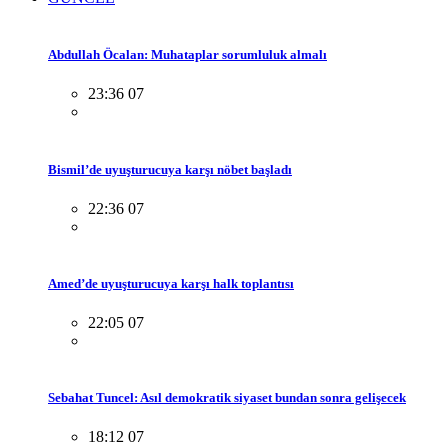
Abdullah Öcalan: Muhataplar sorumluluk almalı
23:36 07
Bismil’de uyuşturucuya karşı nöbet başladı
22:36 07
Amed’de uyuşturucuya karşı halk toplantısı
22:05 07
Sebahat Tuncel: Asıl demokratik siyaset bundan sonra gelişecek
18:12 07