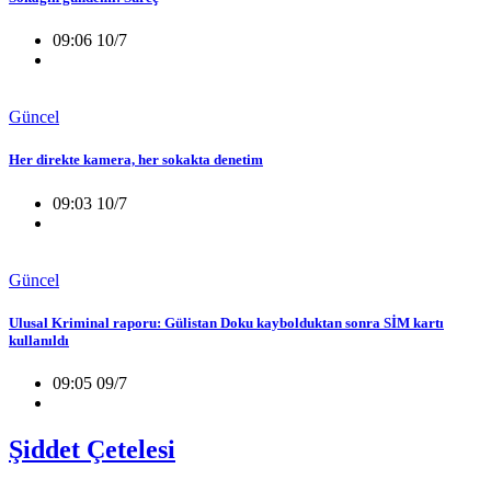
09:06 10/7
Güncel
Her direkte kamera, her sokakta denetim
09:03 10/7
Güncel
Ulusal Kriminal raporu: Gülistan Doku kaybolduktan sonra SİM kartı
kullanıldı
09:05 09/7
Şiddet Çetelesi