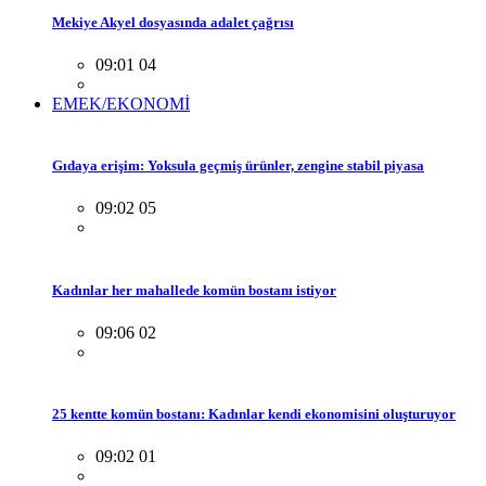
Mekiye Akyel dosyasında adalet çağrısı
09:01 04
EMEK/EKONOMİ
Gıdaya erişim: Yoksula geçmiş ürünler, zengine stabil piyasa
09:02 05
Kadınlar her mahallede komün bostanı istiyor
09:06 02
25 kentte komün bostanı: Kadınlar kendi ekonomisini oluşturuyor
09:02 01