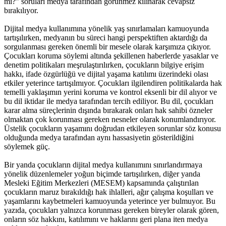
mı?” soruları medya tarafından görünmez kılınarak cevapsız
bırakılıyor.
Dijital medya kullanımına yönelik yaş sınırlamaları kamuoyunda
tartışılırken, medyanın bu süreci hangi perspektiften aktardığı da
sorgulanması gereken önemli bir mesele olarak karşımıza çıkıyor.
Çocukları koruma söylemi altında şekillenen haberlerde yasaklar ve
denetim politikaları meşrulaştırılırken, çocukların bilgiye erişim
hakkı, ifade özgürlüğü ve dijital yaşama katılımı üzerindeki olası
etkiler yeterince tartışılmıyor. Çocukları ilgilendiren politikalarda hak
temelli yaklaşımın yerini koruma ve kontrol eksenli bir dil alıyor ve
bu dil iktidar ile medya tarafından tercih ediliyor. Bu dil, çocukları
karar alma süreçlerinin dışında bırakarak onları hak sahibi özneler
olmaktan çok korunması gereken nesneler olarak konumlandırıyor.
Üstelik çocukların yaşamını doğrudan etkileyen sorunlar söz konusu
olduğunda medya tarafından aynı hassasiyetin gösterildiğini
söylemek güç.
Bir yanda çocukların dijital medya kullanımını sınırlandırmaya
yönelik düzenlemeler yoğun biçimde tartışılırken, diğer yanda
Mesleki Eğitim Merkezleri (MESEM) kapsamında çalıştırılan
çocukların maruz bırakıldığı hak ihlalleri, ağır çalışma koşulları ve
yaşamlarını kaybetmeleri kamuoyunda yeterince yer bulmuyor. Bu
yazıda, çocukları yalnızca korunması gereken bireyler olarak gören,
onların söz hakkını, katılımını ve haklarını geri plana iten medya