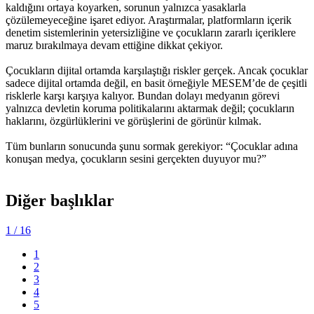
kaldığını ortaya koyarken, sorunun yalnızca yasaklarla
çözülemeyeceğine işaret ediyor. Araştırmalar, platformların içerik
denetim sistemlerinin yetersizliğine ve çocukların zararlı içeriklere
maruz bırakılmaya devam ettiğine dikkat çekiyor.
Çocukların dijital ortamda karşılaştığı riskler gerçek. Ancak çocuklar
sadece dijital ortamda değil, en basit örneğiyle MESEM’de de çeşitli
risklerle karşı karşıya kalıyor. Bundan dolayı medyanın görevi
yalnızca devletin koruma politikalarını aktarmak değil; çocukların
haklarını, özgürlüklerini ve görüşlerini de görünür kılmak.
Tüm bunların sonucunda şunu sormak gerekiyor: “Çocuklar adına
konuşan medya, çocukların sesini gerçekten duyuyor mu?”
Diğer başlıklar
1
/ 16
1
2
3
4
5