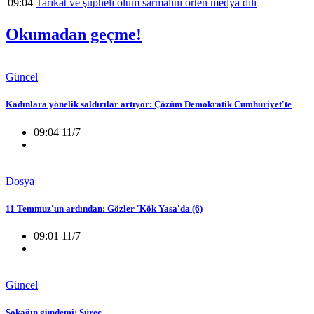
09:04
Tarikat ve şüpheli ölüm sarmalını örten medya dili
Okumadan geçme!
Güncel
Kadınlara yönelik saldırılar artıyor: Çözüm Demokratik Cumhuriyet'te
09:04 11/7
Dosya
11 Temmuz'un ardından: Gözler 'Kök Yasa'da (6)
09:01 11/7
Güncel
Sokağın gündemi: Süreç