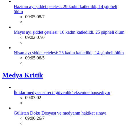
Haziran ayı şiddet çetelesi: 29 kadın katledildi, 14 şüpheli
ölüm
09:05 08/7
Mayıs ayı şiddet çetelesi: 16 kadın katledildi, 25 şüpheli ölüm
09:02 07/6
Nisan ayı şiddet çetelesi: 25 kadın katledildi, 14 şüpheli ölüm
09:05 06/5
Medya Kritik
İktidar medyası süreci ‘güvenlik’ eksenine hapsediyor
09:03 02
Gülistan Doku Dosyası ve medyanın hakikat sınavı
09:06 26/7