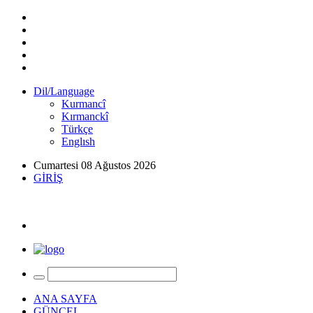
Dil/Language
Kurmancî
Kırmanckî
Türkçe
Englısh
Cumartesi 08 Ağustos 2026
GİRİŞ
ANA SAYFA
GÜNCEL