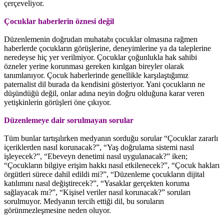
çerçeveliyor.
Çocuklar haberlerin öznesi değil
Düzenlemenin doğrudan muhatabı çocuklar olmasına rağmen
haberlerde çocukların görüşlerine, deneyimlerine ya da taleplerine
neredeyse hiç yer verilmiyor. Çocuklar çoğunlukla hak sahibi
özneler yerine korunması gereken kırılgan bireyler olarak
tanımlanıyor. Çocuk haberlerinde genellikle karşılaştığımız
paternalist dil burada da kendisini gösteriyor. Yani çocukların ne
düşündüğü değil, onlar adına neyin doğru olduğuna karar veren
yetişkinlerin görüşleri öne çıkıyor.
Düzenlemeye dair sorulmayan sorular
Tüm bunlar tartışılırken medyanın sorduğu sorular “Çocuklar zararlı
içeriklerden nasıl korunacak?”, “Yaş doğrulama sistemi nasıl
işleyecek?”, “Ebeveyn denetimi nasıl uygulanacak?” iken;
“Çocukların bilgiye erişim hakkı nasıl etkilenecek?”, “Çocuk hakları
örgütleri sürece dahil edildi mi?”, “Düzenleme çocukların dijital
katılımını nasıl değiştirecek?”, “Yasaklar gerçekten koruma
sağlayacak mı?”, “Kişisel veriler nasıl korunacak?” soruları
sorulmuyor. Medyanın tercih ettiği dil, bu soruların
görünmezleşmesine neden oluyor.