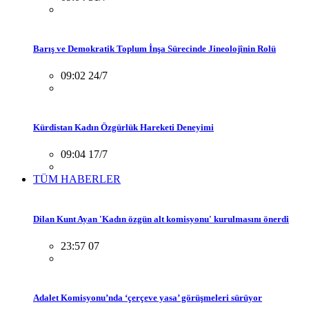
Barış ve Demokratik Toplum İnşa Sürecinde Jineolojînin Rolü
09:02 24/7
Kürdistan Kadın Özgürlük Hareketi Deneyimi
09:04 17/7
TÜM HABERLER
Dilan Kunt Ayan 'Kadın özgün alt komisyonu' kurulmasını önerdi
23:57 07
Adalet Komisyonu’nda ‘çerçeve yasa’ görüşmeleri sürüyor