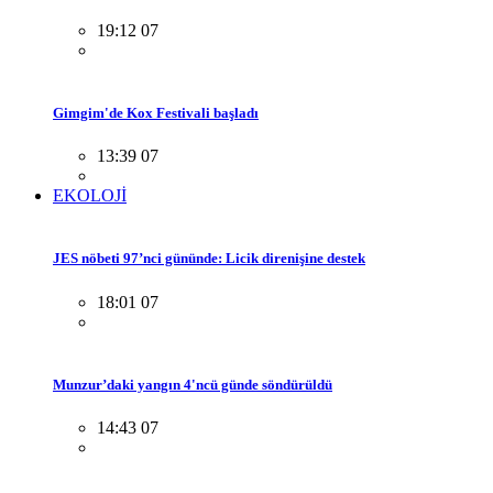
19:12 07
Gimgim'de Kox Festivali başladı
13:39 07
EKOLOJİ
JES nöbeti 97’nci gününde: Licik direnişine destek
18:01 07
Munzur’daki yangın 4'ncü günde söndürüldü
14:43 07