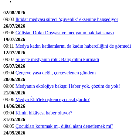
02/08/2026
09:03
İktidar medyası süreci ‘güvenlik’ eksenine hapsediyor
26/07/2026
09:06
Gülistan Doku Dosyası ve medyanın hakikat sınavı
19/07/2026
09:11
Medya kadın katliamlarını da kadın haberciliğini de görmedi
12/07/2026
09:07
Süreçte medyanın rolü: Barış dilini kurmadı
05/07/2026
09:04
Çerçeve yasa değil, çerçevelenen gündem
28/06/2026
09:06
Medyanın ekolojiye bakışı: Haber yok, çözüm de yok!
21/06/2026
09:06
Medya Êlih'teki işkenceyi nasıl gördü?
14/06/2026
09:04
Kimin hikâyesi haber oluyor?
31/05/2026
09:05
Çocukları korumak mı, dijital alanı denetlemek mi?
24/05/2026