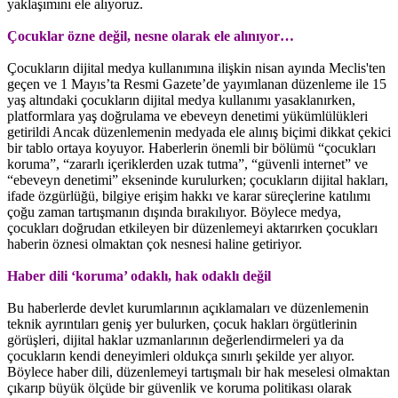
yaklaşımını ele alıyoruz.
Çocuklar özne değil, nesne olarak ele alınıyor…
Çocukların dijital medya kullanımına ilişkin nisan ayında Meclis'ten
geçen ve 1 Mayıs’ta Resmi Gazete’de yayımlanan düzenleme ile 15
yaş altındaki çocukların dijital medya kullanımı yasaklanırken,
platformlara yaş doğrulama ve ebeveyn denetimi yükümlülükleri
getirildi Ancak düzenlemenin medyada ele alınış biçimi dikkat çekici
bir tablo ortaya koyuyor. Haberlerin önemli bir bölümü “çocukları
koruma”, “zararlı içeriklerden uzak tutma”, “güvenli internet” ve
“ebeveyn denetimi” ekseninde kurulurken; çocukların dijital hakları,
ifade özgürlüğü, bilgiye erişim hakkı ve karar süreçlerine katılımı
çoğu zaman tartışmanın dışında bırakılıyor. Böylece medya,
çocukları doğrudan etkileyen bir düzenlemeyi aktarırken çocukları
haberin öznesi olmaktan çok nesnesi haline getiriyor.
Haber dili ‘koruma’ odaklı, hak odaklı değil
Bu haberlerde devlet kurumlarının açıklamaları ve düzenlemenin
teknik ayrıntıları geniş yer bulurken, çocuk hakları örgütlerinin
görüşleri, dijital haklar uzmanlarının değerlendirmeleri ya da
çocukların kendi deneyimleri oldukça sınırlı şekilde yer alıyor.
Böylece haber dili, düzenlemeyi tartışmalı bir hak meselesi olmaktan
çıkarıp büyük ölçüde bir güvenlik ve koruma politikası olarak