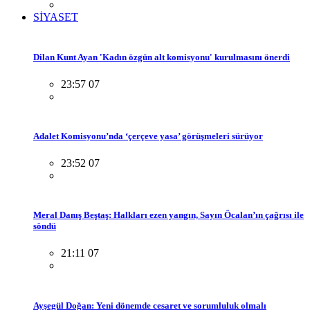
SİYASET
Dilan Kunt Ayan 'Kadın özgün alt komisyonu' kurulmasını önerdi
23:57 07
Adalet Komisyonu’nda ‘çerçeve yasa’ görüşmeleri sürüyor
23:52 07
Meral Danış Beştaş: Halkları ezen yangın, Sayın Öcalan’ın çağrısı ile
söndü
21:11 07
Ayşegül Doğan: Yeni dönemde cesaret ve sorumluluk olmalı