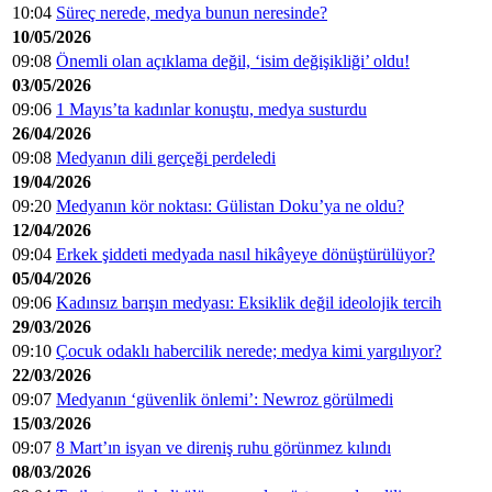
10:04
Süreç nerede, medya bunun neresinde?
10/05/2026
09:08
Önemli olan açıklama değil, ‘isim değişikliği’ oldu!
03/05/2026
09:06
1 Mayıs’ta kadınlar konuştu, medya susturdu
26/04/2026
09:08
Medyanın dili gerçeği perdeledi
19/04/2026
09:20
Medyanın kör noktası: Gülistan Doku’ya ne oldu?
12/04/2026
09:04
Erkek şiddeti medyada nasıl hikâyeye dönüştürülüyor?
05/04/2026
09:06
Kadınsız barışın medyası: Eksiklik değil ideolojik tercih
29/03/2026
09:10
Çocuk odaklı habercilik nerede; medya kimi yargılıyor?
22/03/2026
09:07
Medyanın ‘güvenlik önlemi’: Newroz görülmedi
15/03/2026
09:07
8 Mart’ın isyan ve direniş ruhu görünmez kılındı
08/03/2026