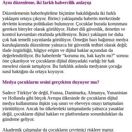
Aynı düzenleme, iki farklı habercilik anlayışı
Düzenlemenin haberleştirilme biçimine bakıldığında iki farklı
yaklaşım ortaya çıkıyor. Birinci yaklaşımda haberin merkezinde
devletin koruma politikaları bulunuyor. Çocuklar burada korunması
gereken bireyler olarak görülüyor. Haber dili güvenlik, denetim ve
kontrol kavramları etrafında şekilleniyor. İkinci yaklaşım ise daha
çok hak temelli yayınlarda görülüyor. Örneğin bazı bağımsız medya
kuruluşlarında düzenleme yalnızca bir güvenlik tedbiri olarak değil;
ifade özgürlüğü, bilgiye erişim ve dijital haklar açısından da
değerlendiriliyor. Bu haberlerde “koruma mı, hak kaybı mı?” sorusu
öne çıkarılıyor ve çocukların dijital dünyadaki varlığı bir hak
meselesi olarak tartışılıyor. Bu farklılık aslında medyanın çocuğa
nasıl baktığını da ortaya koyuyor.
Medya çocukların sesini gerçekten duyuyor mu?
Sadece Türkiye’de değil, Fransa, Danimarka, Almanya, Yunanistan
ve Hollanda gibi birçok Avrupa ülkesinde de çocukların dijital
medya kullanımına ilişkin yaş sınırı ve ebeveyn onayı tartışmaları
yürütülüyor. Ancak bu ülkelerdeki tartışmalarda yalnızca yasaklar
değil, çocukların dijital hakları ve platformların sorumlulukları da
gündeme geliyor.
Akademik çalışmalar da çocukların çevrimiçi risklere maruz