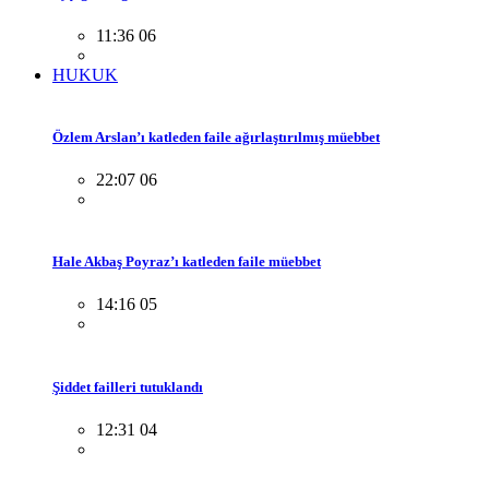
11:36 06
HUKUK
Özlem Arslan’ı katleden faile ağırlaştırılmış müebbet
22:07 06
Hale Akbaş Poyraz’ı katleden faile müebbet
14:16 05
Şiddet failleri tutuklandı
12:31 04