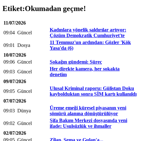
Etiket:Okumadan geçme!
11/07/2026
Kadınlara yönelik saldırılar artıyor:
09:04
Güncel
Çözüm Demokratik Cumhuriyet'te
11 Temmuz'un ardından: Gözler 'Kök
09:01
Dosya
Yasa'da (6)
10/07/2026
09:06
Güncel
Sokağın gündemi: Süreç
Her direkte kamera, her sokakta
09:03
Güncel
denetim
09/07/2026
Ulusal Kriminal raporu: Gülistan Doku
09:05
Güncel
kaybolduktan sonra SİM kartı kullanıldı
07/07/2026
Üreme emeği küresel piyasanın yeni
09:03
Dünya
sömürü alanına dönüştürülüyor
Şifa Bakım Merkezi dosyasında yeni
09:02
Güncel
ifade: Usulsüzlük ve ihmaller
02/07/2026
09:05
Güncel
Zîlan, Sema ve Gulan'a...