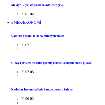
Mekiye Akyel dosyasında adalet çağrısı
09:01 04
EMEK/EKONOMİ
Çadırda yaşam, tarlada bitmeyen mesai
09:02
Gıdaya erişim: Yoksula geçmiş ürünler, zengine stabil piyasa
09:02 05
Kadınlar her mahallede komün bostanı istiyor
09:06 02