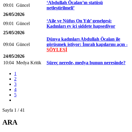
‘Abdullah Öcalan’ın statüsü
09:01
Güncel
netleştirilmeli’
26/05/2026
‘Aile ve Nüfus On Yılı’ genelgesi:
09:01
Güncel
Kadınları ev içi şiddete hapsediyor
25/05/2026
Dünya kadınları Abdullah Öcalan ile
09:04
Güncel
görüşmek istiyor: İmralı kapılarını açın -
SÖYLEŞİ
24/05/2026
10:04
Medya Kritik
Süreç nerede, medya bunun neresinde?
1
2
3
4
5
Sayfa 1 / 41
ARA