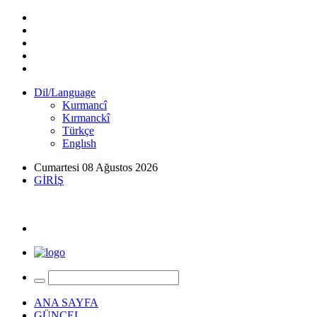
Dil/Language
Kurmancî
Kırmanckî
Türkçe
Englısh
Cumartesi 08 Ağustos 2026
GİRİŞ
ANA SAYFA
GÜNCEL