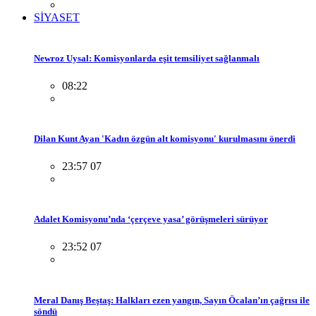
SİYASET
Newroz Uysal: Komisyonlarda eşit temsiliyet sağlanmalı
08:22
Dilan Kunt Ayan 'Kadın özgün alt komisyonu' kurulmasını önerdi
23:57 07
Adalet Komisyonu’nda ‘çerçeve yasa’ görüşmeleri sürüyor
23:52 07
Meral Danış Beştaş: Halkları ezen yangın, Sayın Öcalan’ın çağrısı ile
söndü