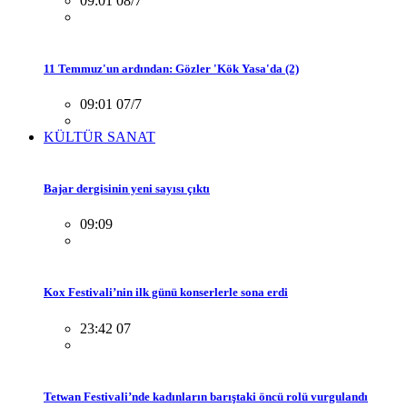
09:01 08/7
11 Temmuz'un ardından: Gözler 'Kök Yasa'da (2)
09:01 07/7
KÜLTÜR SANAT
Bajar dergisinin yeni sayısı çıktı
09:09
Kox Festivali’nin ilk günü konserlerle sona erdi
23:42 07
Tetwan Festivali’nde kadınların barıştaki öncü rolü vurgulandı