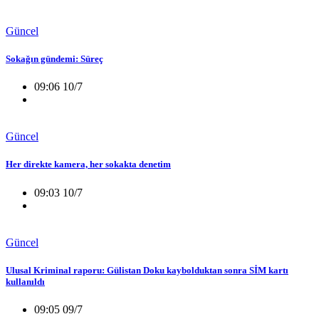
Güncel
Sokağın gündemi: Süreç
09:06 10/7
Güncel
Her direkte kamera, her sokakta denetim
09:03 10/7
Güncel
Ulusal Kriminal raporu: Gülistan Doku kaybolduktan sonra SİM kartı
kullanıldı
09:05 09/7