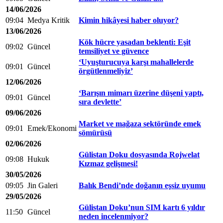
14/06/2026
09:04
Medya Kritik
Kimin hikâyesi haber oluyor?
13/06/2026
Kök hücre yasadan beklenti: Eşit
09:02
Güncel
temsiliyet ve güvence
‘Uyuşturucuya karşı mahallelerde
09:01
Güncel
örgütlenmeliyiz’
12/06/2026
‘Barışın mimarı üzerine düşeni yaptı,
09:01
Güncel
sıra devlette’
09/06/2026
Market ve mağaza sektöründe emek
09:01
Emek/Ekonomi
sömürüsü
02/06/2026
Gülistan Doku dosyasında Rojwelat
09:08
Hukuk
Kızmaz gelişmesi!
30/05/2026
09:05
Jin Galeri
Balık Bendi’nde doğanın eşsiz uyumu
29/05/2026
Gülistan Doku’nun SIM kartı 6 yıldır
11:50
Güncel
neden incelenmiyor?