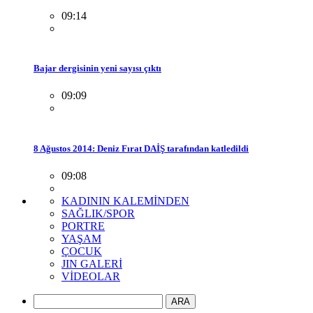
09:14
Bajar dergisinin yeni sayısı çıktı
09:09
8 Ağustos 2014: Deniz Fırat DAİŞ tarafından katledildi
09:08
KADININ KALEMİNDEN
SAĞLIK/SPOR
PORTRE
YAŞAM
ÇOCUK
JIN GALERİ
VİDEOLAR
ARA