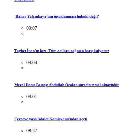
‘Bahar Yalçınkaya’nın tutuklanması hukuki değil’
09:07
Taybet İnan’ın kızı: Tüm acılara rağmen barış istiyoruz
09:04
Meral Danış Beştaş: Abdullah Öcalan sürecin temel aktörüdür
09:01
Çerçeve yasa Adalet Komisyonu’ndan geçti
08:57