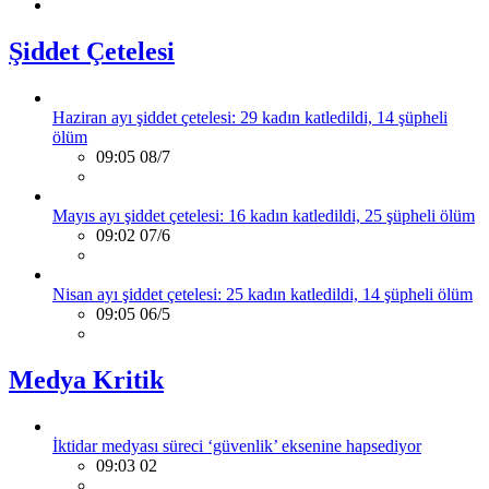
Şiddet Çetelesi
Haziran ayı şiddet çetelesi: 29 kadın katledildi, 14 şüpheli
ölüm
09:05 08/7
Mayıs ayı şiddet çetelesi: 16 kadın katledildi, 25 şüpheli ölüm
09:02 07/6
Nisan ayı şiddet çetelesi: 25 kadın katledildi, 14 şüpheli ölüm
09:05 06/5
Medya Kritik
İktidar medyası süreci ‘güvenlik’ eksenine hapsediyor
09:03 02