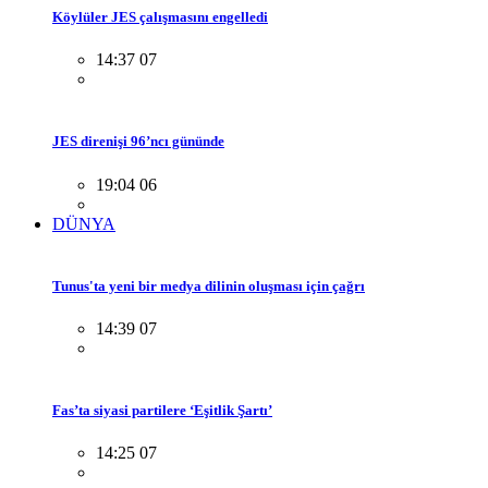
Köylüler JES çalışmasını engelledi
14:37 07
JES direnişi 96’ncı gününde
19:04 06
DÜNYA
Tunus'ta yeni bir medya dilinin oluşması için çağrı
14:39 07
Fas’ta siyasi partilere ‘Eşitlik Şartı’
14:25 07