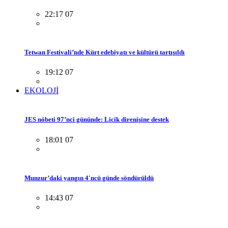
22:17 07
Tetwan Festivali’nde Kürt edebiyatı ve kültürü tartışıldı
19:12 07
EKOLOJİ
JES nöbeti 97’nci gününde: Licik direnişine destek
18:01 07
Munzur’daki yangın 4'ncü günde söndürüldü
14:43 07