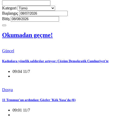
Kategori
Başlangıç
Bitiş
Okumadan geçme!
Güncel
Kadınlara yönelik saldırılar artıyor: Çözüm Demokratik Cumhuriyet'te
09:04 11/7
Dosya
11 Temmuz'un ardından: Gözler 'Kök Yasa'da (6)
09:01 11/7