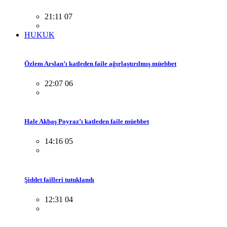
21:11 07
HUKUK
Özlem Arslan’ı katleden faile ağırlaştırılmış müebbet
22:07 06
Hale Akbaş Poyraz’ı katleden faile müebbet
14:16 05
Şiddet failleri tutuklandı
12:31 04