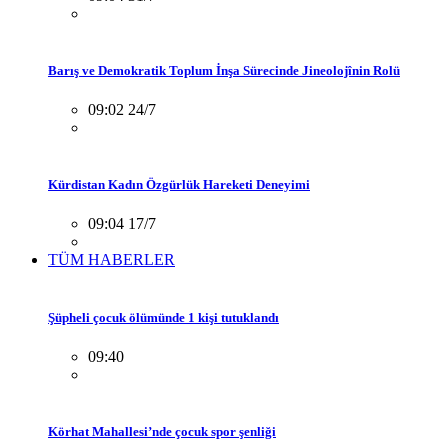
Barış ve Demokratik Toplum İnşa Sürecinde Jineolojînin Rolü
09:02 24/7
Kürdistan Kadın Özgürlük Hareketi Deneyimi
09:04 17/7
TÜM HABERLER
Şüpheli çocuk ölümünde 1 kişi tutuklandı
09:40
Körhat Mahallesi’nde çocuk spor şenliği