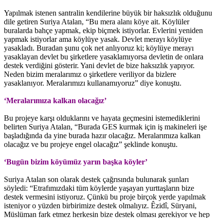
Yapılmak istenen santralin kendilerine büyük bir haksızlık olduğunu
dile getiren Suriya Atalan, “Bu mera alanı köye ait. Köylüler
buralarda bahçe yapmak, ekip biçmek istiyorlar. Evlerini yeniden
yapmak istiyorlar ama köylüye yasak. Devlet merayı köylüye
yasakladı. Buradan şunu çok net anlıyoruz ki; köylüye merayı
yasaklayan devlet bu şirketlere yasaklamıyorsa devletin de onlara
destek verdiğini gösterir. Yani devlet de bize haksızlık yapıyor.
Neden bizim meralarımız o şirketlere veriliyor da bizlere
yasaklanıyor. Meralarımızı kullanamıyoruz” diye konuştu.
‘Meralarımıza kalkan olacağız’
Bu projeye karşı olduklarını ve hayata geçmesini istemediklerini
belirten Suriya Atalan, “Burada GES kurmak için iş makineleri işe
başladığında da yine burada hazır olacağız. Meralarımıza kalkan
olacağız ve bu projeye engel olacağız” şeklinde konuştu.
‘Bugün bizim köyümüz yarın başka köyler’
Suriya Atalan son olarak destek çağrısında bulunarak şunları
söyledi: “Etrafımızdaki tüm köylerde yaşayan yurttaşların bize
destek vermesini istiyoruz. Çünkü bu proje birçok yerde yapılmak
isteniyor o yüzden birbirimize destek olmalıyız. Êzidî, Süryani,
Müslüman fark etmez herkesin bize destek olması gerekiyor ve hep