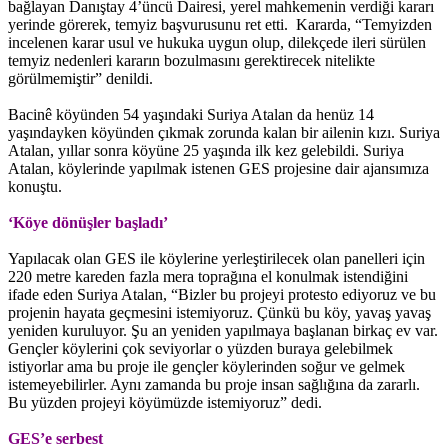
bağlayan Danıştay 4’üncü Dairesi, yerel mahkemenin verdiği kararı
yerinde görerek, temyiz başvurusunu ret etti. Kararda, “Temyizden
incelenen karar usul ve hukuka uygun olup, dilekçede ileri sürülen
temyiz nedenleri kararın bozulmasını gerektirecek nitelikte
görülmemiştir” denildi.
Bacinê köyünden 54 yaşındaki Suriya Atalan da henüz 14
yaşındayken köyünden çıkmak zorunda kalan bir ailenin kızı. Suriya
Atalan, yıllar sonra köyüne 25 yaşında ilk kez gelebildi. Suriya
Atalan, köylerinde yapılmak istenen GES projesine dair ajansımıza
konuştu.
‘Köye dönüşler başladı’
Yapılacak olan GES ile köylerine yerleştirilecek olan panelleri için
220 metre kareden fazla mera toprağına el konulmak istendiğini
ifade eden Suriya Atalan, “Bizler bu projeyi protesto ediyoruz ve bu
projenin hayata geçmesini istemiyoruz. Çünkü bu köy, yavaş yavaş
yeniden kuruluyor. Şu an yeniden yapılmaya başlanan birkaç ev var.
Gençler köylerini çok seviyorlar o yüzden buraya gelebilmek
istiyorlar ama bu proje ile gençler köylerinden soğur ve gelmek
istemeyebilirler. Aynı zamanda bu proje insan sağlığına da zararlı.
Bu yüzden projeyi köyümüzde istemiyoruz” dedi.
GES’e serbest