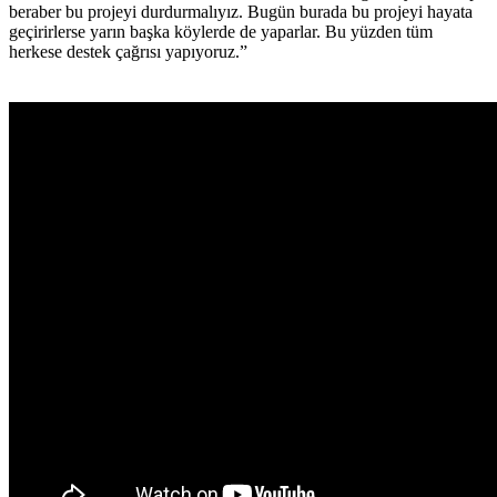
beraber bu projeyi durdurmalıyız. Bugün burada bu projeyi hayata
geçirirlerse yarın başka köylerde de yaparlar. Bu yüzden tüm
herkese destek çağrısı yapıyoruz.”