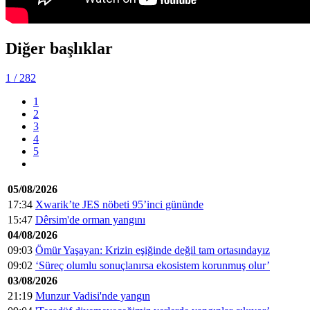
Diğer başlıklar
1
/ 282
1
2
3
4
5
05/08/2026
17:34
Xwarik’te JES nöbeti 95’inci gününde
15:47
Dêrsim'de orman yangını
04/08/2026
09:03
Ömür Yaşayan: Krizin eşiğinde değil tam ortasındayız
09:02
‘Süreç olumlu sonuçlanırsa ekosistem korunmuş olur’
03/08/2026
21:19
Munzur Vadisi'nde yangın