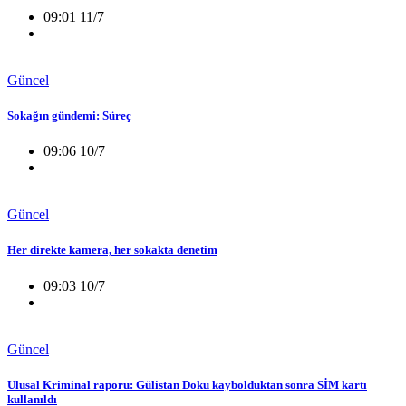
09:01 11/7
Güncel
Sokağın gündemi: Süreç
09:06 10/7
Güncel
Her direkte kamera, her sokakta denetim
09:03 10/7
Güncel
Ulusal Kriminal raporu: Gülistan Doku kaybolduktan sonra SİM kartı
kullanıldı