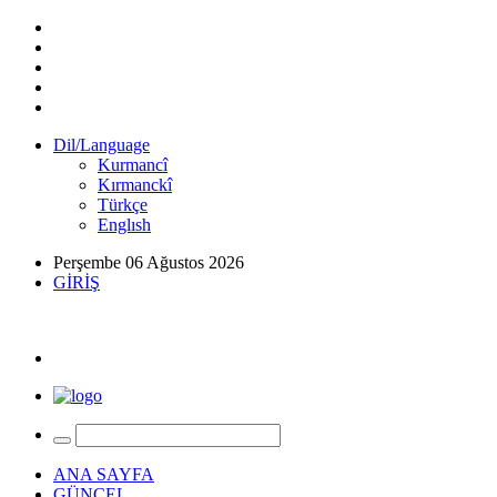
Dil/Language
Kurmancî
Kırmanckî
Türkçe
Englısh
Perşembe 06 Ağustos 2026
GİRİŞ
ANA SAYFA
GÜNCEL