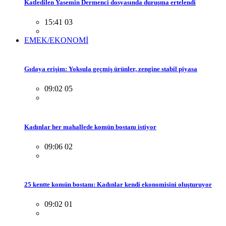
Katledilen Yasemin Dermenci dosyasında duruşma ertelendi
15:41 03
EMEK/EKONOMİ
Gıdaya erişim: Yoksula geçmiş ürünler, zengine stabil piyasa
09:02 05
Kadınlar her mahallede komün bostanı istiyor
09:06 02
25 kentte komün bostanı: Kadınlar kendi ekonomisini oluşturuyor
09:02 01