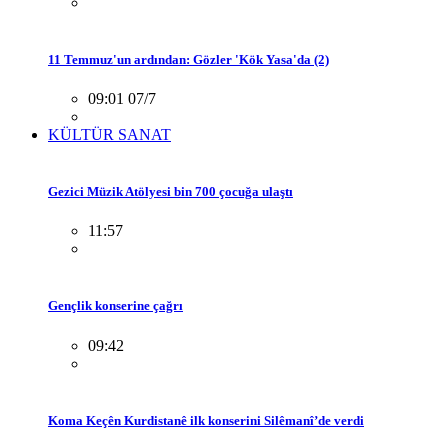
11 Temmuz'un ardından: Gözler 'Kök Yasa'da (2)
09:01 07/7
KÜLTÜR SANAT
Gezici Müzik Atölyesi bin 700 çocuğa ulaştı
11:57
Gençlik konserine çağrı
09:42
Koma Keçên Kurdistanê ilk konserini Silêmanî’de verdi