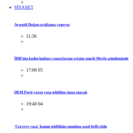
SİYASET
Ayşegül Doğan açıklama yapıyor
11:36
İHD’nin kadın hakları raporlarına erişim engeli Meclis gündeminde
17:06 05
DEM Parti yarın yasa teklifine imza atacak
19:40 04
'Çerçeve yasa' kanun teklifinin sunulma saati belli oldu