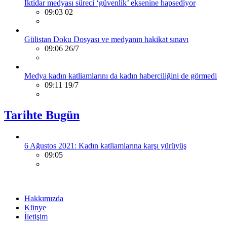
İktidar medyası süreci ‘güvenlik’ eksenine hapsediyor
09:03 02
Gülistan Doku Dosyası ve medyanın hakikat sınavı
09:06 26/7
Medya kadın katliamlarını da kadın haberciliğini de görmedi
09:11 19/7
Tarihte Bugün
6 Ağustos 2021: Kadın katliamlarına karşı yürüyüş
09:05
Hakkımızda
Künye
İletişim