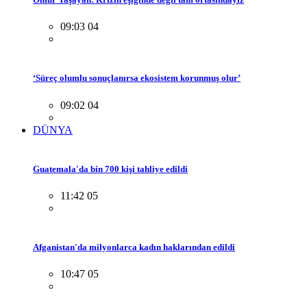
09:03 04
‘Süreç olumlu sonuçlanırsa ekosistem korunmuş olur’
09:02 04
DÜNYA
Guatemala'da bin 700 kişi tahliye edildi
11:42 05
Afganistan'da milyonlarca kadın haklarından edildi
10:47 05