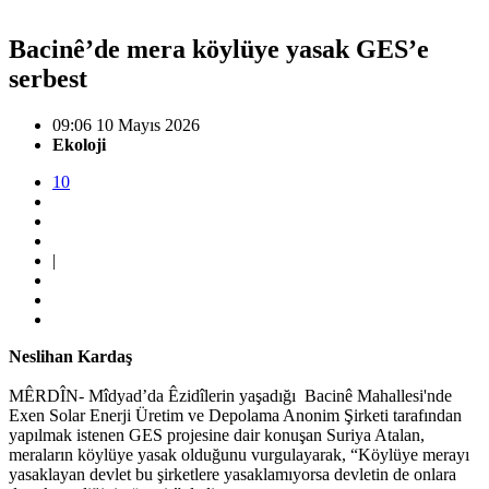
Bacinê’de mera köylüye yasak GES’e
serbest
09:06 10 Mayıs 2026
Ekoloji
10
|
Neslihan Kardaş
MÊRDÎN- Mîdyad’da Êzidîlerin yaşadığı Bacinê Mahallesi'nde
Exen Solar Enerji Üretim ve Depolama Anonim Şirketi tarafından
yapılmak istenen GES projesine dair konuşan Suriya Atalan,
meraların köylüye yasak olduğunu vurgulayarak, “Köylüye merayı
yasaklayan devlet bu şirketlere yasaklamıyorsa devletin de onlara