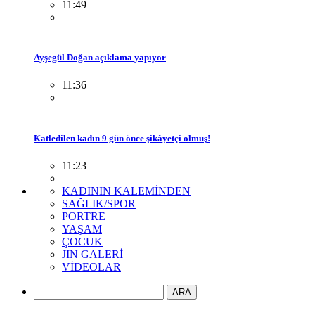
11:49
Ayşegül Doğan açıklama yapıyor
11:36
Katledilen kadın 9 gün önce şikâyetçi olmuş!
11:23
KADININ KALEMİNDEN
SAĞLIK/SPOR
PORTRE
YAŞAM
ÇOCUK
JIN GALERİ
VİDEOLAR
ARA