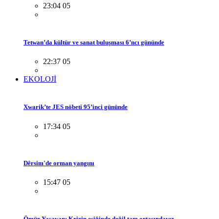
23:04 05
Tetwan’da kültür ve sanat buluşması 6’ncı gününde
22:37 05
EKOLOJİ
Xwarik’te JES nöbeti 95’inci gününde
17:34 05
Dêrsim'de orman yangını
15:47 05
Ömür Yaşayan: Krizin eşiğinde değil tam ortasındayız