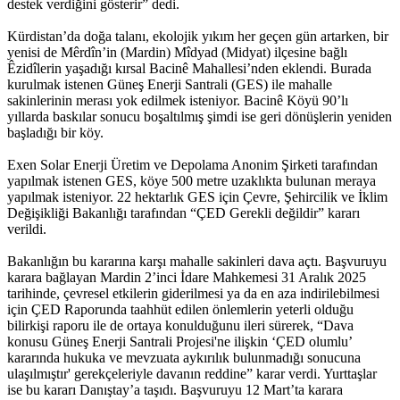
destek verdiğini gösterir” dedi.
Kürdistan’da doğa talanı, ekolojik yıkım her geçen gün artarken, bir
yenisi de Mêrdîn’in (Mardin) Mîdyad (Midyat) ilçesine bağlı
Êzidîlerin yaşadığı kırsal Bacinê Mahallesi’nden eklendi. Burada
kurulmak istenen Güneş Enerji Santrali (GES) ile mahalle
sakinlerinin merası yok edilmek isteniyor. Bacinê Köyü 90’lı
yıllarda baskılar sonucu boşaltılmış şimdi ise geri dönüşlerin yeniden
başladığı bir köy.
Exen Solar Enerji Üretim ve Depolama Anonim Şirketi tarafından
yapılmak istenen GES, köye 500 metre uzaklıkta bulunan meraya
yapılmak isteniyor. 22 hektarlık GES için Çevre, Şehircilik ve İklim
Değişikliği Bakanlığı tarafından “ÇED Gerekli değildir” kararı
verildi.
Bakanlığın bu kararına karşı mahalle sakinleri dava açtı. Başvuruyu
karara bağlayan Mardin 2’inci İdare Mahkemesi 31 Aralık 2025
tarihinde, çevresel etkilerin giderilmesi ya da en aza indirilebilmesi
için ÇED Raporunda taahhüt edilen önlemlerin yeterli olduğu
bilirkişi raporu ile de ortaya konulduğunu ileri sürerek, “Dava
konusu Güneş Enerji Santrali Projesi'ne ilişkin ‘ÇED olumlu’
kararında hukuka ve mevzuata aykırılık bulunmadığı sonucuna
ulaşılmıştır' gerekçeleriyle davanın reddine” karar verdi. Yurttaşlar
ise bu kararı Danıştay’a taşıdı. Başvuruyu 12 Mart’ta karara