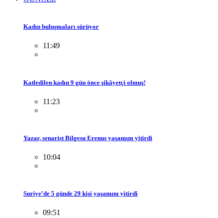
Kadın buluşmaları sürüyor
11:49
Katledilen kadın 9 gün önce şikâyetçi olmuş!
11:23
Yazar, senarist Bilgesu Erenus yaşamını yitirdi
10:04
Suriye’de 5 günde 29 kişi yaşamını yitirdi
09:51