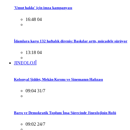
'Umut hakkı' için imza kampanyası
16:48 04
İdamlara karşı 132 haftalık direniş: Baskılar arttı, mücadele sürüyor
13:18 04
JINEOLOJÎ
Kolonyal Şiddet, Mekân Kırımı ve Sinemanın Hafızası
09:04 31/7
Barış ve Demokratik Toplum İnşa Sürecinde Jineolojînin Rolü
09:02 24/7