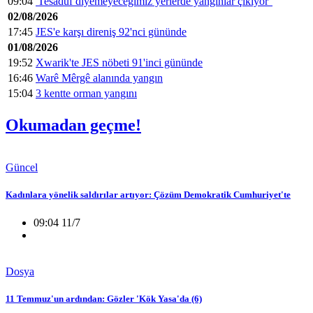
09:04
'Tesadüf diyemeyeceğimiz yerlerde yangınlar çıkıyor’
02/08/2026
17:45
JES'e karşı direniş 92'nci gününde
01/08/2026
19:52
Xwarik'te JES nöbeti 91'inci gününde
16:46
Warê Mêrgê alanında yangın
15:04
3 kentte orman yangını
Okumadan geçme!
Güncel
Kadınlara yönelik saldırılar artıyor: Çözüm Demokratik Cumhuriyet'te
09:04 11/7
Dosya
11 Temmuz'un ardından: Gözler 'Kök Yasa'da (6)