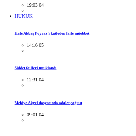
19:03 04
HUKUK
Hale Akbaş Poyraz’ı katleden faile müebbet
14:16 05
Şiddet failleri tutuklandı
12:31 04
Mekiye Akyel dosyasında adalet çağrısı
09:01 04