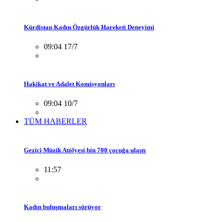
Kürdistan Kadın Özgürlük Hareketi Deneyimi
09:04 17/7
Hakikat ve Adalet Komisyonları
09:04 10/7
TÜM HABERLER
Gezici Müzik Atölyesi bin 700 çocuğa ulaştı
11:57
Kadın buluşmaları sürüyor