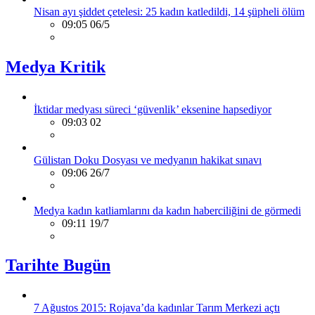
Nisan ayı şiddet çetelesi: 25 kadın katledildi, 14 şüpheli ölüm
09:05 06/5
Medya Kritik
İktidar medyası süreci ‘güvenlik’ eksenine hapsediyor
09:03 02
Gülistan Doku Dosyası ve medyanın hakikat sınavı
09:06 26/7
Medya kadın katliamlarını da kadın haberciliğini de görmedi
09:11 19/7
Tarihte Bugün
7 Ağustos 2015: Rojava’da kadınlar Tarım Merkezi açtı