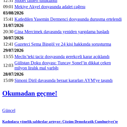
12:31
Şiddet failleri tutuklandı
09:01
Mekiye Akyel dosyasında adalet çağrısı
03/08/2026
15:41
Katledilen Yasemin Dermenci dosyasında duruşma ertelendi
31/07/2026
20:30
Gina Mercimek davasında yeniden yargılama başladı
30/07/2026
12:41
Gazeteci Sema Bingöl ve 24 kişi hakkında soruşturma
29/07/2026
13:55
Meclis’teki taciz dosyasında gerekçeli karar açıklandı
Gülistan Doku dosyası: Tuncay Sonel’in dikkat çeken
12:03
milyon liralık mal varlığı
28/07/2026
15:09
Şimoni Diril davasında beraat kararları AYM'ye taşındı
Okumadan geçme!
Güncel
Kadınlara yönelik saldırılar artıyor: Çözüm Demokratik Cumhuriyet'te