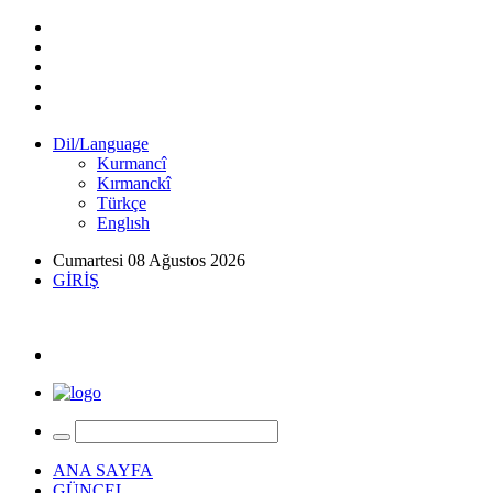
Dil/Language
Kurmancî
Kırmanckî
Türkçe
Englısh
Cumartesi 08 Ağustos 2026
GİRİŞ
ANA SAYFA
GÜNCEL