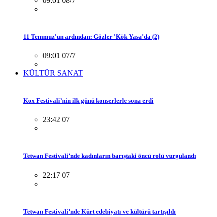
09:01 08/7
11 Temmuz'un ardından: Gözler 'Kök Yasa'da (2)
09:01 07/7
KÜLTÜR SANAT
Kox Festivali’nin ilk günü konserlerle sona erdi
23:42 07
Tetwan Festivali’nde kadınların barıştaki öncü rolü vurgulandı
22:17 07
Tetwan Festivali’nde Kürt edebiyatı ve kültürü tartışıldı