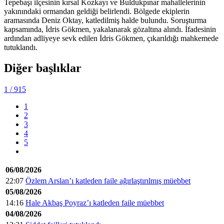
Tepebaşı ilçesinin kırsal Kozkayı ve Buldukpınar mahallelerinin
yakınındaki ormandan geldiği belirlendi. Bölgede ekiplerin
aramasında Deniz Oktay, katledilmiş halde bulundu. Soruşturma
kapsamında, İdris Gökmen, yakalanarak gözaltına alındı. İfadesinin
ardından adliyeye sevk edilen İdris Gökmen, çıkarıldığı mahkemede
tutuklandı.
Diğer başlıklar
1
/ 915
1
2
3
4
5
06/08/2026
22:07
Özlem Arslan’ı katleden faile ağırlaştırılmış müebbet
05/08/2026
14:16
Hale Akbaş Poyraz’ı katleden faile müebbet
04/08/2026