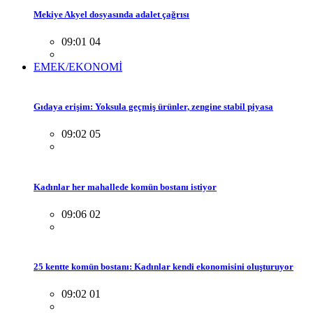
Mekiye Akyel dosyasında adalet çağrısı
09:01 04
EMEK/EKONOMİ
Gıdaya erişim: Yoksula geçmiş ürünler, zengine stabil piyasa
09:02 05
Kadınlar her mahallede komün bostanı istiyor
09:06 02
25 kentte komün bostanı: Kadınlar kendi ekonomisini oluşturuyor
09:02 01