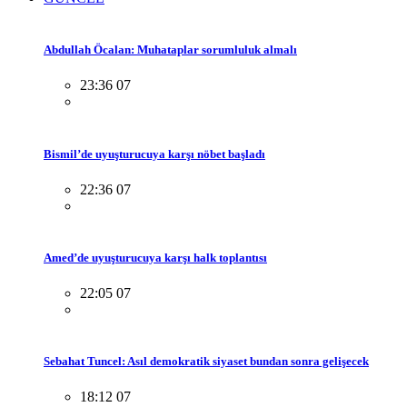
Abdullah Öcalan: Muhataplar sorumluluk almalı
23:36 07
Bismil’de uyuşturucuya karşı nöbet başladı
22:36 07
Amed’de uyuşturucuya karşı halk toplantısı
22:05 07
Sebahat Tuncel: Asıl demokratik siyaset bundan sonra gelişecek
18:12 07