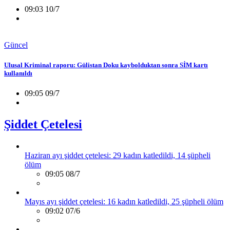
09:03 10/7
Güncel
Ulusal Kriminal raporu: Gülistan Doku kaybolduktan sonra SİM kartı
kullanıldı
09:05 09/7
Şiddet Çetelesi
Haziran ayı şiddet çetelesi: 29 kadın katledildi, 14 şüpheli
ölüm
09:05 08/7
Mayıs ayı şiddet çetelesi: 16 kadın katledildi, 25 şüpheli ölüm
09:02 07/6