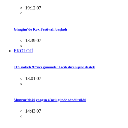
19:12 07
Gimgim'de Kox Festivali başladı
13:39 07
EKOLOJİ
JES nöbeti 97’nci gününde: Licik direnişine destek
18:01 07
Munzur’daki yangın 4'ncü günde söndürüldü
14:43 07