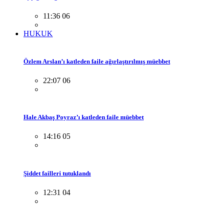
11:36 06
HUKUK
Özlem Arslan’ı katleden faile ağırlaştırılmış müebbet
22:07 06
Hale Akbaş Poyraz’ı katleden faile müebbet
14:16 05
Şiddet failleri tutuklandı
12:31 04