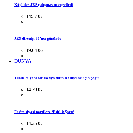
Köylüler JES çalışmasını engelledi
14:37 07
JES direnişi 96’ncı gününde
19:04 06
DÜNYA
Tunus'ta yeni bir medya dilinin oluşması için çağrı
14:39 07
Fas’ta siyasi partilere ‘Eşitlik Şartı’
14:25 07