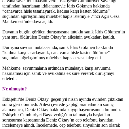
davada savcı mütalaasını verdi. Eskişehir Cumhuriyet Savcılığı
tarafından hazırlanan iddianameyle İdris Gökmen hakkında
“canavarca hisle tasarlayarak, kadına karşı kasten öldürme”
suçundan ağırlaştırılmış müebbet hapis istemiyle 7’nci Ağır Ceza
Mahkemesi’nde dava açıldı.
Davanın bugün görülen duruşmasına tutuklu sanık İdris Gökmen’in
yanı sıra, öldürülen Deniz Oktay’ın ailesinin avukatları katıldı.
Duruşma savcısı mütalaasında, sanık İdris Gökmen hakkında
“kadına karşı tasarlayarak, canavarca hisle kasten öldürme”
suçundan ağırlaştırılmış müebbet hapis cezası talep etti.
Mahkeme, savunmaların ardından mütalaaya karşı savunma
hazırlaması için sanık ve avukatına ek süre vererek duruşmayı
erteledi.
Ne olmuştu?
Eskişehir'de Deniz Oktay, geçen yıl nisan ayında evinden çıktıktan
sonra geri dönmedi. Ailesi çevrede yaptığı aramalardan sonuç
alamayınca, Deniz Oktay hakkında kayıp başvurusunda bulundu.
Eskişehir Cumhuriyet Başsavcılığı’nın talimatıyla başlatılan
soruşturma kapsamında Deniz Oktay’ın cep telefonu kayıtları
incelemeye alındı. İncelemede, cep telefonu sinyalinin son olarak