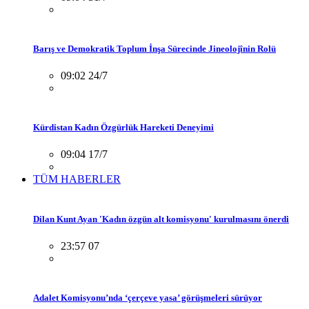
Barış ve Demokratik Toplum İnşa Sürecinde Jineolojînin Rolü
09:02 24/7
Kürdistan Kadın Özgürlük Hareketi Deneyimi
09:04 17/7
TÜM HABERLER
Dilan Kunt Ayan 'Kadın özgün alt komisyonu' kurulmasını önerdi
23:57 07
Adalet Komisyonu’nda ‘çerçeve yasa’ görüşmeleri sürüyor