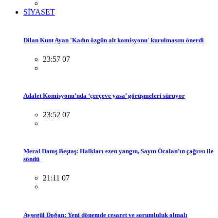
SİYASET
Dilan Kunt Ayan 'Kadın özgün alt komisyonu' kurulmasını önerdi
23:57 07
Adalet Komisyonu’nda ‘çerçeve yasa’ görüşmeleri sürüyor
23:52 07
Meral Danış Beştaş: Halkları ezen yangın, Sayın Öcalan’ın çağrısı ile
söndü
21:11 07
Ayşegül Doğan: Yeni dönemde cesaret ve sorumluluk olmalı