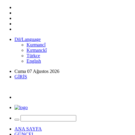
Dil/Language
Kurmancî
Kırmanckî
Türkçe
Englısh
Cuma 07 Ağustos 2026
GİRİŞ
ANA SAYFA
GÜNCEL