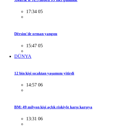
17:34 05
Dêrsim'de orman yangını
15:47 05
DÜNYA
12 bin kişi sıcaktan yaşamını yitirdi
14:57 06
BM: 49 milyon kişi açlık riskiyle karşı karşıya
13:31 06