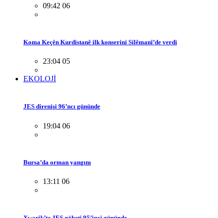
09:42 06
Koma Keçên Kurdistanê ilk konserini Silêmanî’de verdi
23:04 05
EKOLOJİ
JES direnişi 96’ncı gününde
19:04 06
Bursa’da orman yangını
13:11 06
Xwarik’te JES nöbeti 95’inci gününde