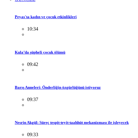
Peyas'ta kadın ve çocuk etkinlikleri
10:34
Kula’da şüpheli çocuk ölümü
09:42
Barış Anneleri: Önderliğin özgürlüğünü istiyoruz
09:37
Nesrin Akgül: Süreç tespit-teyit-taahhüt mekanizması ile işleyecek
09:33