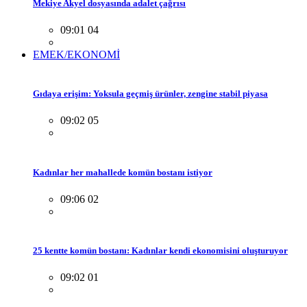
Mekiye Akyel dosyasında adalet çağrısı
09:01 04
EMEK/EKONOMİ
Gıdaya erişim: Yoksula geçmiş ürünler, zengine stabil piyasa
09:02 05
Kadınlar her mahallede komün bostanı istiyor
09:06 02
25 kentte komün bostanı: Kadınlar kendi ekonomisini oluşturuyor
09:02 01