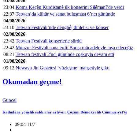
05/08/2026
23:04
Koma Keçên Kurdistanê ilk konserini Silêmanî’de verdi
22:37
Tetwan’da kültür ve sanat buluşması 6’ncı gününde
04/08/2026
23:10
Tetwan Festivali’nde dengbêj dinletisi ve konser
02/08/2026
23:42
Tetwan Festivali konserlerle sürdü
22:42
Munzur Festivali sona erdi: Barışı mücadeleyle inşa edeceğiz
08:21
Tetwan festivali 2'nci gününde coşkuyla devam etti
01/08/2026
09:12
Newaya Jin Gazetesi ‘yüzleşme’ manşetiyle çıktı
Okumadan geçme!
Güncel
Kadınlara yönelik saldırılar artıyor: Çözüm Demokratik Cumhuriyet'te
09:04 11/7