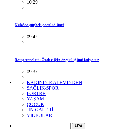
10:29
Kula’da şüpheli çocuk ölümü
09:42
Barış Anneleri: Önderliğin özgürlüğünü istiyoruz
09:37
KADININ KALEMİNDEN
SAĞLIK/SPOR
PORTRE
YAŞAM
ÇOCUK
JIN GALERİ
VİDEOLAR
ARA