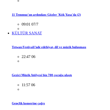
11 Temmuz'un ardından: Gözler 'Kök Yasa'da (2)
09:01 07/7
KÜLTÜR SANAT
Tetwan Festivali’nde edebiyat, dil ve müzik buluşması
22:47 06
Gezici Müzik Atölyesi bin 700 çocuğa ulaştı
11:57 06
Gençlik konserine çağrı