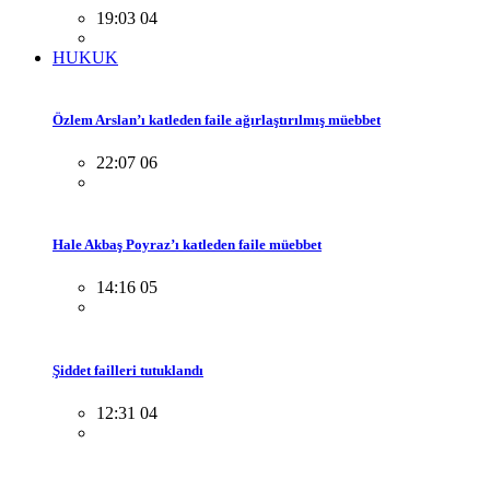
19:03 04
HUKUK
Özlem Arslan’ı katleden faile ağırlaştırılmış müebbet
22:07 06
Hale Akbaş Poyraz’ı katleden faile müebbet
14:16 05
Şiddet failleri tutuklandı
12:31 04