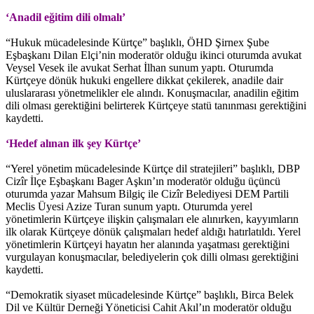
‘Anadil eğitim dili olmalı’
“Hukuk mücadelesinde Kürtçe” başlıklı, ÖHD Şirnex Şube
Eşbaşkanı Dilan Elçi’nin moderatör olduğu ikinci oturumda avukat
Veysel Vesek ile avukat Serhat İlhan sunum yaptı. Oturumda
Kürtçeye dönük hukuki engellere dikkat çekilerek, anadile dair
uluslararası yönetmelikler ele alındı. Konuşmacılar, anadilin eğitim
dili olması gerektiğini belirterek Kürtçeye statü tanınması gerektiğini
kaydetti.
‘Hedef alınan ilk şey Kürtçe’
“Yerel yönetim mücadelesinde Kürtçe dil stratejileri” başlıklı, DBP
Cizîr İlçe Eşbaşkanı Bager Aşkın’ın moderatör olduğu üçüncü
oturumda yazar Mahsum Bilgiç ile Cizîr Belediyesi DEM Partili
Meclis Üyesi Azize Turan sunum yaptı. Oturumda yerel
yönetimlerin Kürtçeye ilişkin çalışmaları ele alınırken, kayyımların
ilk olarak Kürtçeye dönük çalışmaları hedef aldığı hatırlatıldı. Yerel
yönetimlerin Kürtçeyi hayatın her alanında yaşatması gerektiğini
vurgulayan konuşmacılar, belediyelerin çok dilli olması gerektiğini
kaydetti.
“Demokratik siyaset mücadelesinde Kürtçe” başlıklı, Birca Belek
Dil ve Kültür Derneği Yöneticisi Cahit Akıl’ın moderatör olduğu