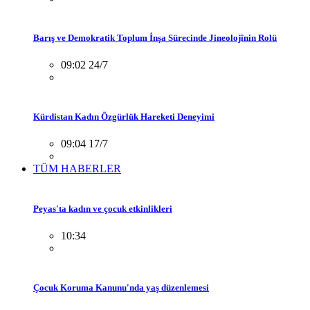
Barış ve Demokratik Toplum İnşa Sürecinde Jineolojînin Rolü
09:02 24/7
Kürdistan Kadın Özgürlük Hareketi Deneyimi
09:04 17/7
TÜM HABERLER
Peyas'ta kadın ve çocuk etkinlikleri
10:34
Çocuk Koruma Kanunu'nda yaş düzenlemesi