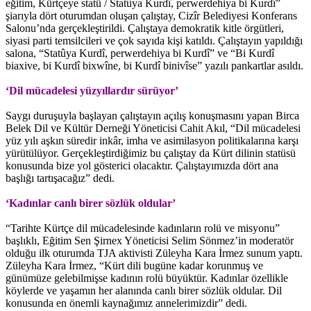
eğitim, Kürtçeye statü / Statûya Kurdî, perwerdehiya bi Kurdî”
şiarıyla dört oturumdan oluşan çalıştay, Cizîr Belediyesi Konferans
Salonu’nda gerçekleştirildi. Çalıştaya demokratik kitle örgütleri,
siyasi parti temsilcileri ve çok sayıda kişi katıldı. Çalıştayın yapıldığı
salona, “Statûya Kurdî, perwerdehiya bi Kurdî” ve “Bi Kurdî
biaxive, bi Kurdî bixwîne, bi Kurdî binivîse” yazılı pankartlar asıldı.
‘Dil mücadelesi yüzyıllardır sürüyor’
Saygı duruşuyla başlayan çalıştayın açılış konuşmasını yapan Birca
Belek Dil ve Kültür Derneği Yöneticisi Cahit Akıl, “Dil mücadelesi
yüz yılı aşkın süredir inkâr, imha ve asimilasyon politikalarına karşı
yürütülüyor. Gerçekleştirdiğimiz bu çalıştay da Kürt dilinin statüsü
konusunda bize yol gösterici olacaktır. Çalıştayımızda dört ana
başlığı tartışacağız” dedi.
‘Kadınlar canlı birer sözlük oldular’
“Tarihte Kürtçe dil mücadelesinde kadınların rolü ve misyonu”
başlıklı, Eğitim Sen Şirnex Yöneticisi Selim Sönmez’in moderatör
olduğu ilk oturumda TJA aktivisti Züleyha Kara İrmez sunum yaptı.
Züleyha Kara İrmez, “Kürt dili bugüne kadar korunmuş ve
günümüze gelebilmişse kadının rolü büyüktür. Kadınlar özellikle
köylerde ve yaşamın her alanında canlı birer sözlük oldular. Dil
konusunda en önemli kaynağımız annelerimizdir” dedi.