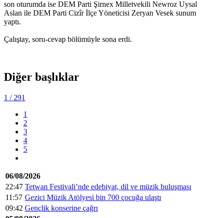
son oturumda ise DEM Parti Şirnex Milletvekili Newroz Uysal
Aslan ile DEM Parti Cizîr İlçe Yöneticisi Zeryan Vesek sunum
yaptı.
Çalıştay, soru-cevap bölümüyle sona erdi.
Diğer başlıklar
1
/ 291
1
2
3
4
5
06/08/2026
22:47
Tetwan Festivali’nde edebiyat, dil ve müzik buluşması
11:57
Gezici Müzik Atölyesi bin 700 çocuğa ulaştı
09:42
Gençlik konserine çağrı