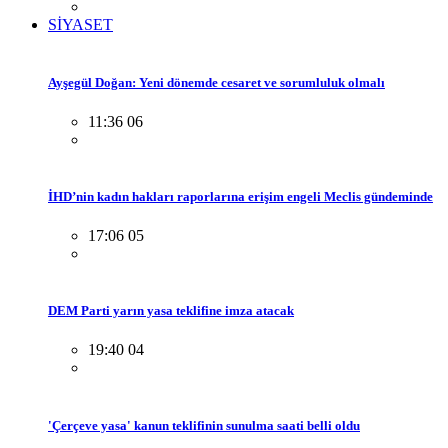
SİYASET
Ayşegül Doğan: Yeni dönemde cesaret ve sorumluluk olmalı
11:36 06
İHD’nin kadın hakları raporlarına erişim engeli Meclis gündeminde
17:06 05
DEM Parti yarın yasa teklifine imza atacak
19:40 04
'Çerçeve yasa' kanun teklifinin sunulma saati belli oldu