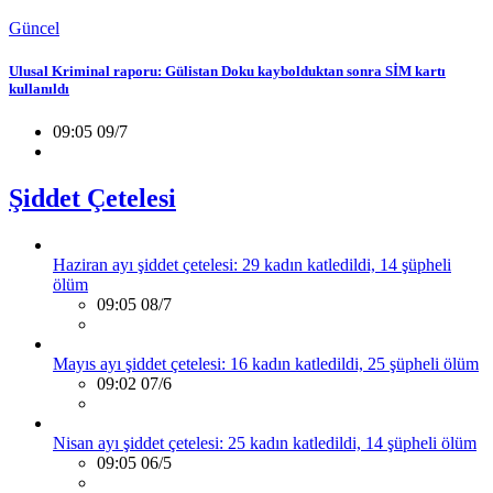
Güncel
Ulusal Kriminal raporu: Gülistan Doku kaybolduktan sonra SİM kartı
kullanıldı
09:05 09/7
Şiddet Çetelesi
Haziran ayı şiddet çetelesi: 29 kadın katledildi, 14 şüpheli
ölüm
09:05 08/7
Mayıs ayı şiddet çetelesi: 16 kadın katledildi, 25 şüpheli ölüm
09:02 07/6
Nisan ayı şiddet çetelesi: 25 kadın katledildi, 14 şüpheli ölüm
09:05 06/5