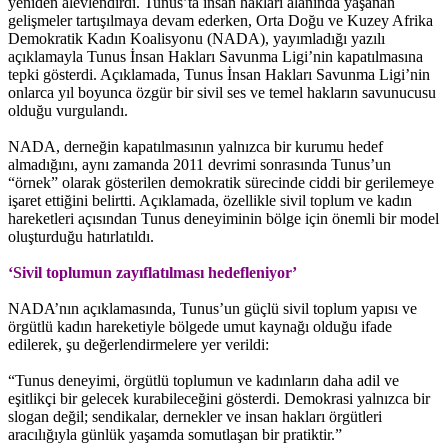
yeniden alevlendirdi. Tunus’ta insan hakları alanında yaşanan
gelişmeler tartışılmaya devam ederken, Orta Doğu ve Kuzey Afrika
Demokratik Kadın Koalisyonu (NADA), yayımladığı yazılı
açıklamayla Tunus İnsan Hakları Savunma Ligi’nin kapatılmasına
tepki gösterdi. Açıklamada, Tunus İnsan Hakları Savunma Ligi’nin
onlarca yıl boyunca özgür bir sivil ses ve temel hakların savunucusu
olduğu vurgulandı.
NADA, derneğin kapatılmasının yalnızca bir kurumu hedef
almadığını, aynı zamanda 2011 devrimi sonrasında Tunus’un
“örnek” olarak gösterilen demokratik sürecinde ciddi bir gerilemeye
işaret ettiğini belirtti. Açıklamada, özellikle sivil toplum ve kadın
hareketleri açısından Tunus deneyiminin bölge için önemli bir model
oluşturduğu hatırlatıldı.
‘Sivil toplumun zayıflatılması hedefleniyor’
NADA’nın açıklamasında, Tunus’un güçlü sivil toplum yapısı ve
örgütlü kadın hareketiyle bölgede umut kaynağı olduğu ifade
edilerek, şu değerlendirmelere yer verildi:
“Tunus deneyimi, örgütlü toplumun ve kadınların daha adil ve
eşitlikçi bir gelecek kurabileceğini gösterdi. Demokrasi yalnızca bir
slogan değil; sendikalar, dernekler ve insan hakları örgütleri
aracılığıyla günlük yaşamda somutlaşan bir pratiktir.”