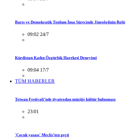
Barış ve Demokratik Toplum İnşa Sürecinde Jineolojînin Rolü
09:02 24/7
Kürdistan Kadın Özgürlük Hareketi Deneyimi
09:04 17/7
TÜM HABERLER
Tetwan Festivali’nde tiyatrodan müziğe kültür buluşması
23:01
'Çocuk yasası' Meclis’ten geçti