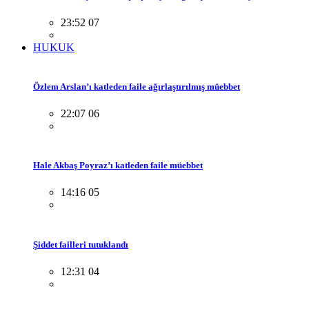
23:52 07
HUKUK
Özlem Arslan’ı katleden faile ağırlaştırılmış müebbet
22:07 06
Hale Akbaş Poyraz’ı katleden faile müebbet
14:16 05
Şiddet failleri tutuklandı
12:31 04