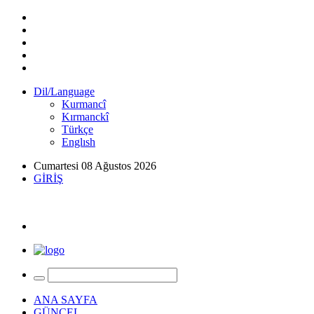
Dil/Language
Kurmancî
Kırmanckî
Türkçe
Englısh
Cumartesi 08 Ağustos 2026
GİRİŞ
ANA SAYFA
GÜNCEL