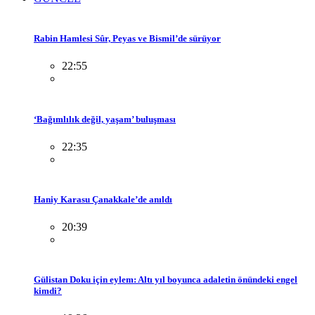
Rabin Hamlesi Sûr, Peyas ve Bismil’de sürüyor
22:55
‘Bağımlılık değil, yaşam’ buluşması
22:35
Haniy Karasu Çanakkale’de anıldı
20:39
Gülistan Doku için eylem: Altı yıl boyunca adaletin önündeki engel
kimdi?