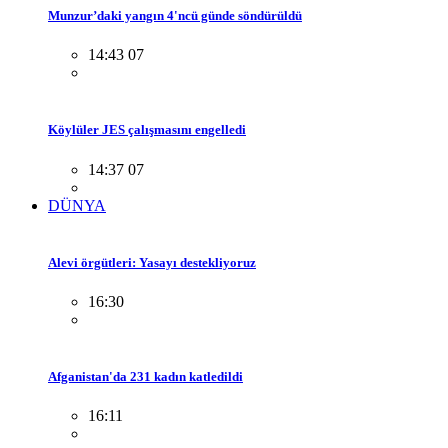
Munzur’daki yangın 4'ncü günde söndürüldü
14:43 07
Köylüler JES çalışmasını engelledi
14:37 07
DÜNYA
Alevi örgütleri: Yasayı destekliyoruz
16:30
Afganistan'da 231 kadın katledildi
16:11