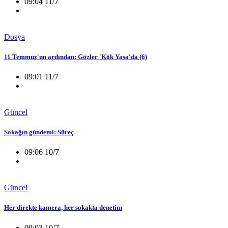
09:04 11/7
Dosya
11 Temmuz'un ardından: Gözler 'Kök Yasa'da (6)
09:01 11/7
Güncel
Sokağın gündemi: Süreç
09:06 10/7
Güncel
Her direkte kamera, her sokakta denetim
09:03 10/7