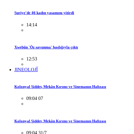
Suriye'de 46 kadın yaşamını yitirdi
14:14
Xwebûn 'Öz savunma' başlığıyla çıktı
12:53
JINEOLOJÎ
Kolonyal Şiddet, Mekân Kırımı ve Sinemanın Hafızası
09:04 07
Kolonyal Şiddet, Mekân Kırımı ve Sinemanın Hafızası
09:04 31/7