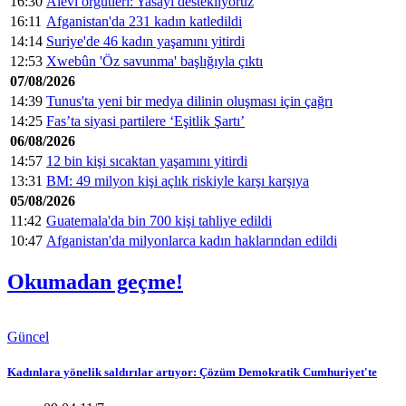
16:30
Alevi örgütleri: Yasayı destekliyoruz
16:11
Afganistan'da 231 kadın katledildi
14:14
Suriye'de 46 kadın yaşamını yitirdi
12:53
Xwebûn 'Öz savunma' başlığıyla çıktı
07/08/2026
14:39
Tunus'ta yeni bir medya dilinin oluşması için çağrı
14:25
Fas’ta siyasi partilere ‘Eşitlik Şartı’
06/08/2026
14:57
12 bin kişi sıcaktan yaşamını yitirdi
13:31
BM: 49 milyon kişi açlık riskiyle karşı karşıya
05/08/2026
11:42
Guatemala'da bin 700 kişi tahliye edildi
10:47
Afganistan'da milyonlarca kadın haklarından edildi
Okumadan geçme!
Güncel
Kadınlara yönelik saldırılar artıyor: Çözüm Demokratik Cumhuriyet'te