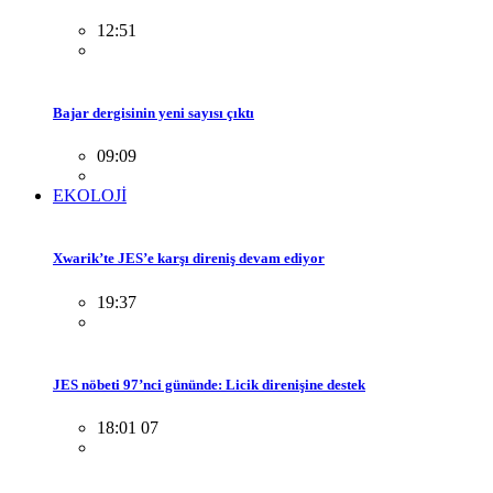
12:51
Bajar dergisinin yeni sayısı çıktı
09:09
EKOLOJİ
Xwarik’te JES’e karşı direniş devam ediyor
19:37
JES nöbeti 97’nci gününde: Licik direnişine destek
18:01 07