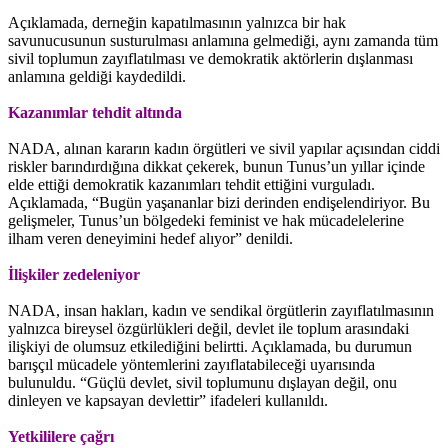
Açıklamada, derneğin kapatılmasının yalnızca bir hak
savunucusunun susturulması anlamına gelmediği, aynı zamanda tüm
sivil toplumun zayıflatılması ve demokratik aktörlerin dışlanması
anlamına geldiği kaydedildi.
Kazanımlar tehdit altında
NADA, alınan kararın kadın örgütleri ve sivil yapılar açısından ciddi
riskler barındırdığına dikkat çekerek, bunun Tunus’un yıllar içinde
elde ettiği demokratik kazanımları tehdit ettiğini vurguladı.
Açıklamada, “Bugün yaşananlar bizi derinden endişelendiriyor. Bu
gelişmeler, Tunus’un bölgedeki feminist ve hak mücadelelerine
ilham veren deneyimini hedef alıyor” denildi.
İlişkiler zedeleniyor
NADA, insan hakları, kadın ve sendikal örgütlerin zayıflatılmasının
yalnızca bireysel özgürlükleri değil, devlet ile toplum arasındaki
ilişkiyi de olumsuz etkilediğini belirtti. Açıklamada, bu durumun
barışçıl mücadele yöntemlerini zayıflatabileceği uyarısında
bulunuldu. “Güçlü devlet, sivil toplumunu dışlayan değil, onu
dinleyen ve kapsayan devlettir” ifadeleri kullanıldı.
Yetkililere çağrı