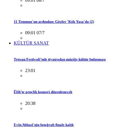
09:01 08/7
11 Temmuz'un ardından: Gözler 'Kök Yasa'da (2)
09:01 07/7
KÜLTÜR SANAT
Tetwan Festivali’nde tiyatrodan müziğe kültür buluşması
23:01
Êlih’te gençlik konseri düzenlenecek
20:38
Evîn Abbasî'nin fotoğrafı finale kaldı