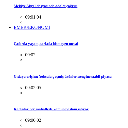
Mekiye Akyel dosyasında adalet çağrısı
09:01 04
EMEK/EKONOMİ
Çadırda yaşam, tarlada bitmeyen mesai
09:02
Gıdaya erişim: Yoksula geçmiş ürünler, zengine stabil piyasa
09:02 05
Kadınlar her mahallede komün bostanı istiyor
09:06 02