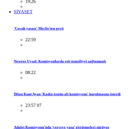
19:26
SİYASET
'Çocuk yasası' Meclis’ten geçti
22:59
Newroz Uysal: Komisyonlarda eşit temsiliyet sağlanmalı
08:22
Dilan Kunt Ayan 'Kadın özgün alt komisyonu' kurulmasını önerdi
23:57 07
Adalet Komisyonu’nda ‘çerçeve yasa’ görüşmeleri sürüyor