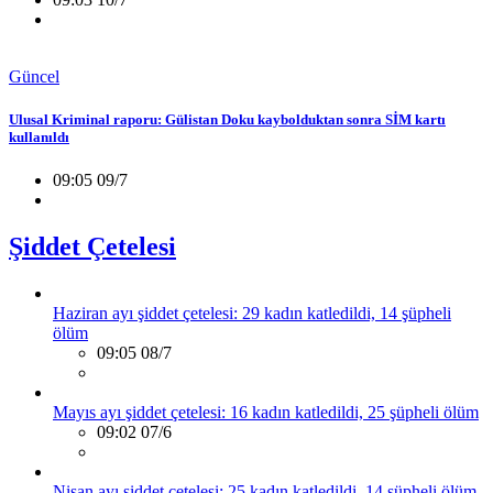
Güncel
Ulusal Kriminal raporu: Gülistan Doku kaybolduktan sonra SİM kartı
kullanıldı
09:05 09/7
Şiddet Çetelesi
Haziran ayı şiddet çetelesi: 29 kadın katledildi, 14 şüpheli
ölüm
09:05 08/7
Mayıs ayı şiddet çetelesi: 16 kadın katledildi, 25 şüpheli ölüm
09:02 07/6
Nisan ayı şiddet çetelesi: 25 kadın katledildi, 14 şüpheli ölüm