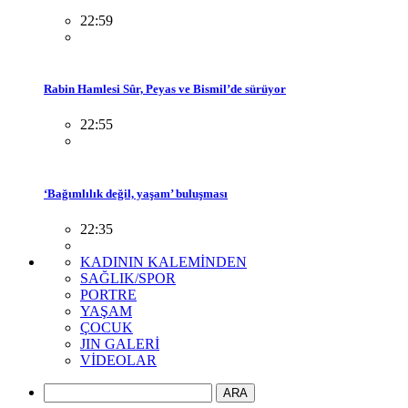
22:59
Rabin Hamlesi Sûr, Peyas ve Bismil’de sürüyor
22:55
‘Bağımlılık değil, yaşam’ buluşması
22:35
KADININ KALEMİNDEN
SAĞLIK/SPOR
PORTRE
YAŞAM
ÇOCUK
JIN GALERİ
VİDEOLAR
ARA