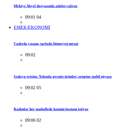
Mekiye Akyel dosyasında adalet çağrısı
09:01 04
EMEK/EKONOMİ
Çadırda yaşam, tarlada bitmeyen mesai
09:02
Gıdaya erişim: Yoksula geçmiş ürünler, zengine stabil piyasa
09:02 05
Kadınlar her mahallede komün bostanı istiyor
09:06 02