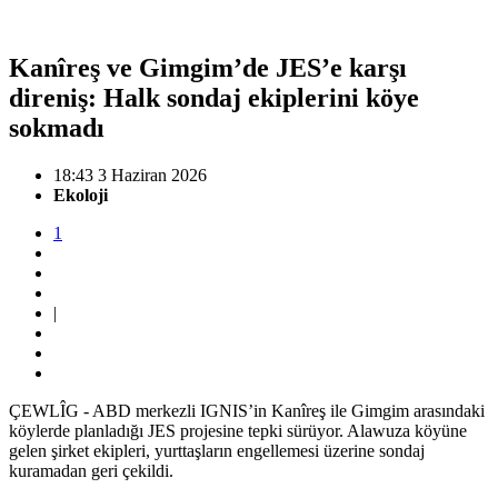
Kanîreş ve Gimgim’de JES’e karşı
direniş: Halk sondaj ekiplerini köye
sokmadı
18:43 3 Haziran 2026
Ekoloji
1
|
ÇEWLÎG - ABD merkezli IGNIS’in Kanîreş ile Gimgim arasındaki
köylerde planladığı JES projesine tepki sürüyor. Alawuza köyüne
gelen şirket ekipleri, yurttaşların engellemesi üzerine sondaj
kuramadan geri çekildi.