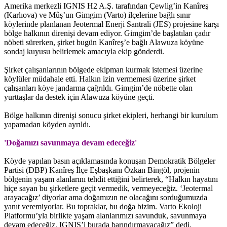
Amerika merkezli IGNIS H2 A.Ş. tarafından Çewlig’in Kanîreş
(Karlıova) ve Mûş’un Gimgim (Varto) ilçelerine bağlı sınır
köylerinde planlanan Jeotermal Enerji Santrali (JES) projesine karşı
bölge halkının direnişi devam ediyor. Gimgim’de başlatılan çadır
nöbeti sürerken, şirket bugün Kanîreş’e bağlı Alawuza köyüne
sondaj kuyusu belirlemek amacıyla ekip gönderdi.
Şirket çalışanlarının bölgede ekipman kurmak istemesi üzerine
köylüler müdahale etti. Halkın izin vermemesi üzerine şirket
çalışanları köye jandarma çağrıldı. Gimgim’de nöbette olan
yurttaşlar da destek için Alawuza köyüne geçti.
Bölge halkının direnişi sonucu şirket ekipleri, herhangi bir kurulum
yapamadan köyden ayrıldı.
'Doğamızı savunmaya devam edeceğiz'
Köyde yapılan basın açıklamasında konuşan Demokratik Bölgeler
Partisi (DBP) Kanîreş İlçe Eşbaşkanı Özkan Bingöl, projenin
bölgenin yaşam alanlarını tehdit ettiğini belirterek, “Halkın hayatını
hiçe sayan bu şirketlere geçit vermedik, vermeyeceğiz. ‘Jeotermal
arayacağız’ diyorlar ama doğamızın ne olacağını sorduğumuzda
yanıt veremiyorlar. Bu topraklar, bu doğa bizim. Varto Ekoloji
Platformu’yla birlikte yaşam alanlarımızı savunduk, savunmaya
devam edeceğiz. IGNIS’i burada barındırmayacağız” dedi.