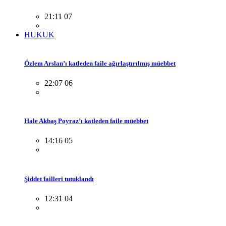
21:11 07
HUKUK
Özlem Arslan’ı katleden faile ağırlaştırılmış müebbet
22:07 06
Hale Akbaş Poyraz’ı katleden faile müebbet
14:16 05
Şiddet failleri tutuklandı
12:31 04