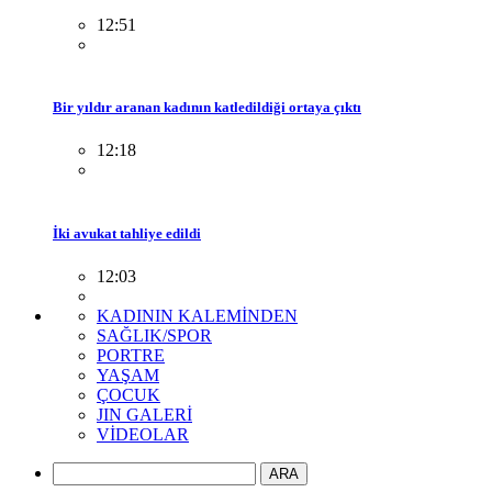
12:51
Bir yıldır aranan kadının katledildiği ortaya çıktı
12:18
İki avukat tahliye edildi
12:03
KADININ KALEMİNDEN
SAĞLIK/SPOR
PORTRE
YAŞAM
ÇOCUK
JIN GALERİ
VİDEOLAR
ARA