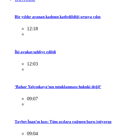
Bir yıldır aranan kadının katledildiği ortaya çıktı
12:18
İki avukat tahliye edildi
12:03
‘Bahar Yalçınkaya’nın tutuklanması hukuki değil’
09:07
Taybet İnan’ın kızı: Tüm acılara rağmen barış istiyoruz
09:04