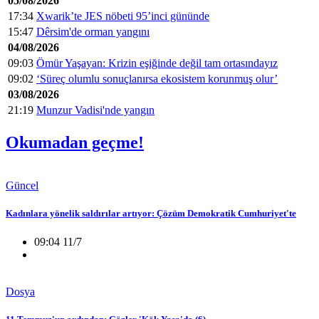
05/08/2026
17:34
Xwarik’te JES nöbeti 95’inci gününde
15:47
Dêrsim'de orman yangını
04/08/2026
09:03
Ömür Yaşayan: Krizin eşiğinde değil tam ortasındayız
09:02
‘Süreç olumlu sonuçlanırsa ekosistem korunmuş olur’
03/08/2026
21:19
Munzur Vadisi'nde yangın
Okumadan geçme!
Güncel
Kadınlara yönelik saldırılar artıyor: Çözüm Demokratik Cumhuriyet'te
09:04 11/7
Dosya