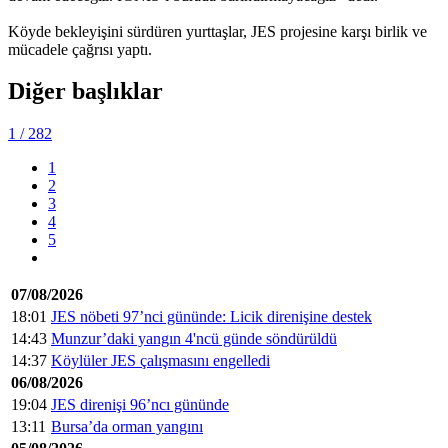
Köyde bekleyişini sürdüren yurttaşlar, JES projesine karşı birlik ve
mücadele çağrısı yaptı.
Diğer başlıklar
1
/ 282
1
2
3
4
5
07/08/2026
18:01
JES nöbeti 97’nci gününde: Licik direnişine destek
14:43
Munzur’daki yangın 4'ncü günde söndürüldü
14:37
Köylüler JES çalışmasını engelledi
06/08/2026
19:04
JES direnişi 96’ncı gününde
13:11
Bursa’da orman yangını