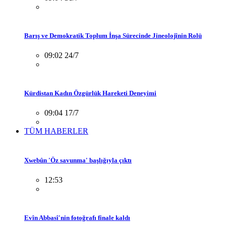
Barış ve Demokratik Toplum İnşa Sürecinde Jineolojînin Rolü
09:02 24/7
Kürdistan Kadın Özgürlük Hareketi Deneyimi
09:04 17/7
TÜM HABERLER
Xwebûn 'Öz savunma' başlığıyla çıktı
12:53
Evîn Abbasî'nin fotoğrafı finale kaldı