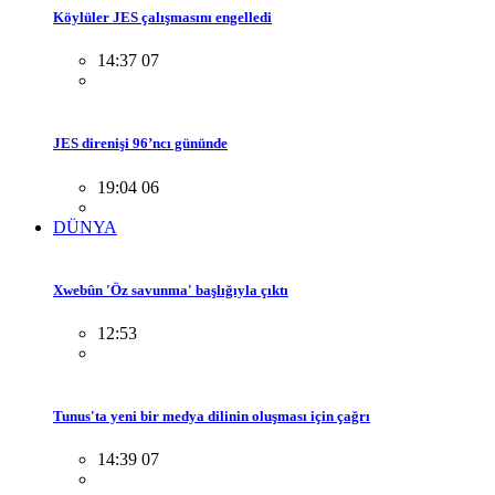
Köylüler JES çalışmasını engelledi
14:37 07
JES direnişi 96’ncı gününde
19:04 06
DÜNYA
Xwebûn 'Öz savunma' başlığıyla çıktı
12:53
Tunus'ta yeni bir medya dilinin oluşması için çağrı
14:39 07