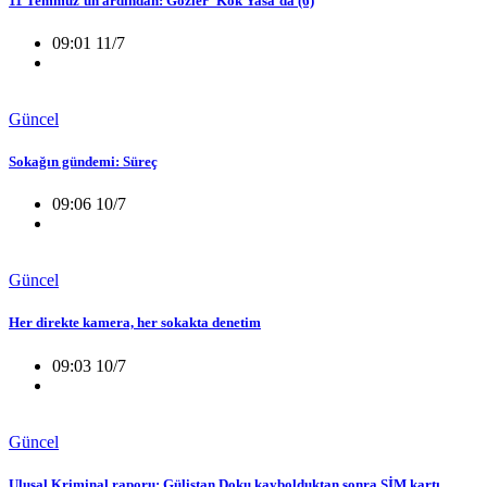
11 Temmuz'un ardından: Gözler 'Kök Yasa'da (6)
09:01 11/7
Güncel
Sokağın gündemi: Süreç
09:06 10/7
Güncel
Her direkte kamera, her sokakta denetim
09:03 10/7
Güncel
Ulusal Kriminal raporu: Gülistan Doku kaybolduktan sonra SİM kartı