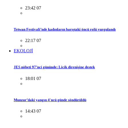
23:42 07
Tetwan Festivali’nde kadınların barıştaki öncü rolü vurgulandı
22:17 07
EKOLOJİ
JES nöbeti 97’nci gününde: Licik direnişine destek
18:01 07
Munzur’daki yangın 4'ncü günde söndürüldü
14:43 07