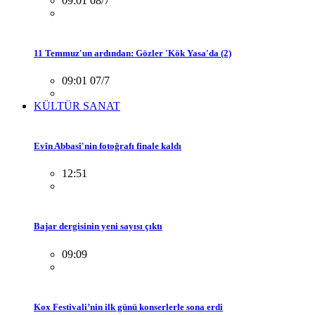
09:01 08/7
11 Temmuz'un ardından: Gözler 'Kök Yasa'da (2)
09:01 07/7
KÜLTÜR SANAT
Evîn Abbasî'nin fotoğrafı finale kaldı
12:51
Bajar dergisinin yeni sayısı çıktı
09:09
Kox Festivali’nin ilk günü konserlerle sona erdi