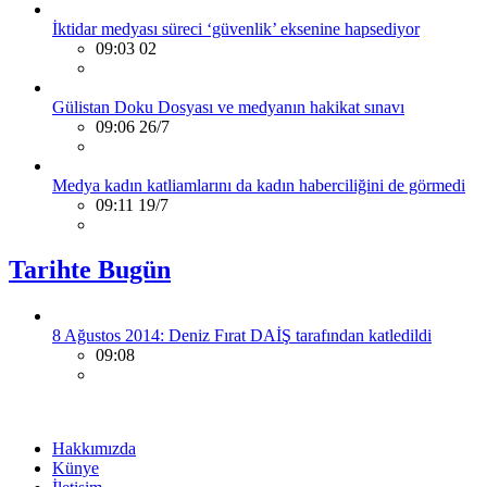
İktidar medyası süreci ‘güvenlik’ eksenine hapsediyor
09:03 02
Gülistan Doku Dosyası ve medyanın hakikat sınavı
09:06 26/7
Medya kadın katliamlarını da kadın haberciliğini de görmedi
09:11 19/7
Tarihte Bugün
8 Ağustos 2014: Deniz Fırat DAİŞ tarafından katledildi
09:08
Hakkımızda
Künye