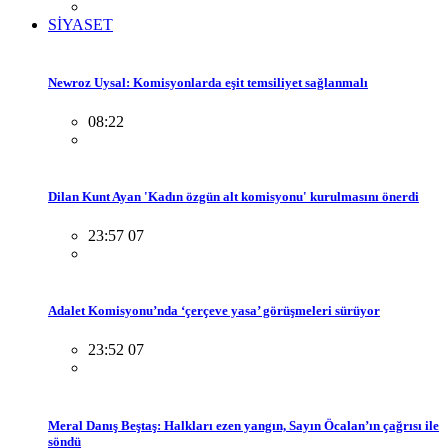
SİYASET
Newroz Uysal: Komisyonlarda eşit temsiliyet sağlanmalı
08:22
Dilan Kunt Ayan 'Kadın özgün alt komisyonu' kurulmasını önerdi
23:57 07
Adalet Komisyonu’nda ‘çerçeve yasa’ görüşmeleri sürüyor
23:52 07
Meral Danış Beştaş: Halkları ezen yangın, Sayın Öcalan’ın çağrısı ile
söndü