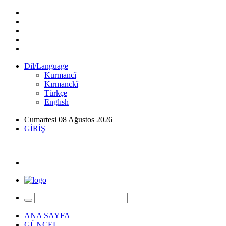
Dil/Language
Kurmancî
Kırmanckî
Türkçe
Englısh
Cumartesi 08 Ağustos 2026
GİRİŞ
ANA SAYFA
GÜNCEL