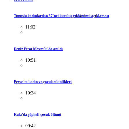
Tunuslu kadınlardan 37'nci kuruluş yıldönümü açıklaması
11:02
Deniz Fırat Mexmûr'da anıldı
10:51
Peyas'ta kadın ve çocuk etkinlikleri
10:34
Kula’da şüpheli çocuk ölümü
09:42