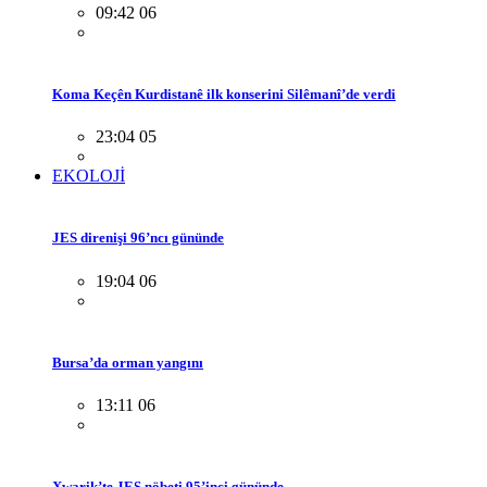
09:42 06
Koma Keçên Kurdistanê ilk konserini Silêmanî’de verdi
23:04 05
EKOLOJİ
JES direnişi 96’ncı gününde
19:04 06
Bursa’da orman yangını
13:11 06
Xwarik’te JES nöbeti 95’inci gününde