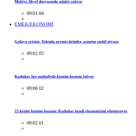
Mekiye Akyel dosyasında adalet çağrısı
09:01 04
EMEK/EKONOMİ
Gıdaya erişim: Yoksula geçmiş ürünler, zengine stabil piyasa
09:02 05
Kadınlar her mahallede komün bostanı istiyor
09:06 02
25 kentte komün bostanı: Kadınlar kendi ekonomisini oluşturuyor
09:02 01