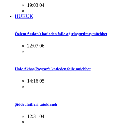
19:03 04
HUKUK
Özlem Arslan’ı katleden faile ağırlaştırılmış müebbet
22:07 06
Hale Akbaş Poyraz’ı katleden faile müebbet
14:16 05
Şiddet failleri tutuklandı
12:31 04