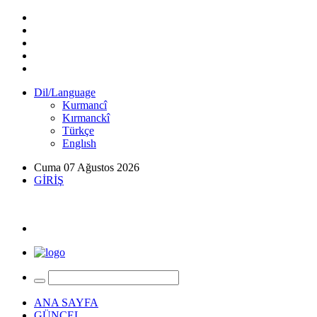
Dil/Language
Kurmancî
Kırmanckî
Türkçe
Englısh
Cuma 07 Ağustos 2026
GİRİŞ
ANA SAYFA
GÜNCEL