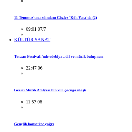
11 Temmuz'un ardından: Gözler 'Kök Yasa'da (2)
09:01 07/7
KÜLTÜR SANAT
Tetwan Festivali’nde edebiyat, dil ve müzik buluşması
22:47 06
Gezici Müzik Atölyesi bin 700 çocuğa ulaştı
11:57 06
Gençlik konserine çağrı