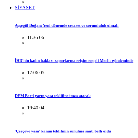
SİYASET
Ayşegül Doğan: Yeni dönemde cesaret ve sorumluluk olmalı
11:36 06
İHD’nin kadın hakları raporlarına erişim engeli Meclis gündeminde
17:06 05
DEM Parti yarın yasa teklifine imza atacak
19:40 04
'Çerçeve yasa' kanun teklifinin sunulma saati belli oldu