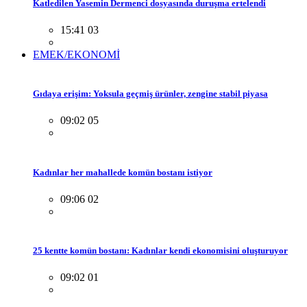
Katledilen Yasemin Dermenci dosyasında duruşma ertelendi
15:41 03
EMEK/EKONOMİ
Gıdaya erişim: Yoksula geçmiş ürünler, zengine stabil piyasa
09:02 05
Kadınlar her mahallede komün bostanı istiyor
09:06 02
25 kentte komün bostanı: Kadınlar kendi ekonomisini oluşturuyor
09:02 01