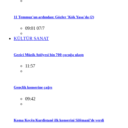
11 Temmuz'un ardından: Gözler 'Kök Yasa'da (2)
09:01 07/7
KÜLTÜR SANAT
Gezici Müzik Atölyesi bin 700 çocuğa ulaştı
11:57
Gençlik konserine çağrı
09:42
Koma Keçên Kurdistanê ilk konserini Silêmanî’de verdi