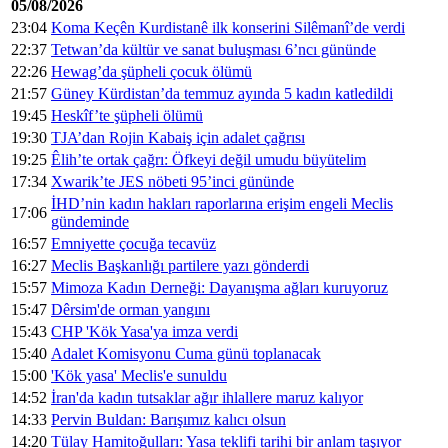
05/08/2026
23:04
Koma Keçên Kurdistanê ilk konserini Silêmanî’de verdi
22:37
Tetwan’da kültür ve sanat buluşması 6’ncı gününde
22:26
Hewag’da şüpheli çocuk ölümü
21:57
Güney Kürdistan’da temmuz ayında 5 kadın katledildi
19:45
Heskîf’te şüpheli ölümü
19:30
TJA’dan Rojin Kabaiş için adalet çağrısı
19:25
Êlih’te ortak çağrı: Öfkeyi değil umudu büyütelim
17:34
Xwarik’te JES nöbeti 95’inci gününde
İHD’nin kadın hakları raporlarına erişim engeli Meclis
17:06
gündeminde
16:57
Emniyette çocuğa tecavüz
16:27
Meclis Başkanlığı partilere yazı gönderdi
15:57
Mimoza Kadın Derneği: Dayanışma ağları kuruyoruz
15:47
Dêrsim'de orman yangını
15:43
CHP 'Kök Yasa'ya imza verdi
15:40
Adalet Komisyonu Cuma günü toplanacak
15:00
'Kök yasa' Meclis'e sunuldu
14:52
İran'da kadın tutsaklar ağır ihlallere maruz kalıyor
14:33
Pervin Buldan: Barışımız kalıcı olsun
14:20
Tülay Hamitoğulları: Yasa teklifi tarihi bir anlam taşıyor