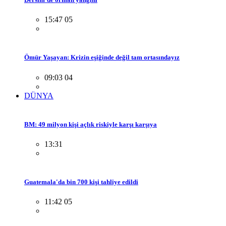
15:47 05
Ömür Yaşayan: Krizin eşiğinde değil tam ortasındayız
09:03 04
DÜNYA
BM: 49 milyon kişi açlık riskiyle karşı karşıya
13:31
Guatemala'da bin 700 kişi tahliye edildi
11:42 05