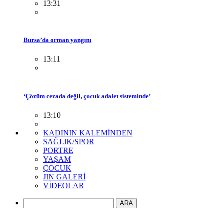
13:31
Bursa’da orman yangını
13:11
‘Çözüm cezada değil, çocuk adalet sisteminde’
13:10
KADININ KALEMİNDEN
SAĞLIK/SPOR
PORTRE
YAŞAM
ÇOCUK
JIN GALERİ
VİDEOLAR
ARA