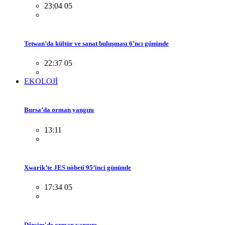
23:04 05
Tetwan’da kültür ve sanat buluşması 6’ncı gününde
22:37 05
EKOLOJİ
Bursa’da orman yangını
13:11
Xwarik’te JES nöbeti 95’inci gününde
17:34 05
Dêrsim'de orman yangını