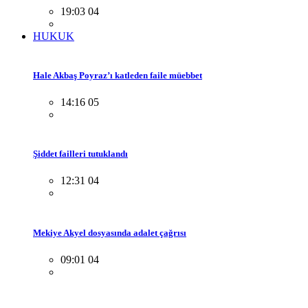
19:03 04
HUKUK
Hale Akbaş Poyraz’ı katleden faile müebbet
14:16 05
Şiddet failleri tutuklandı
12:31 04
Mekiye Akyel dosyasında adalet çağrısı
09:01 04