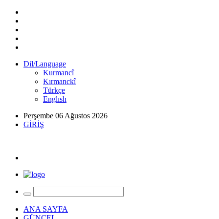
Dil/Language
Kurmancî
Kırmanckî
Türkçe
Englısh
Perşembe 06 Ağustos 2026
GİRİŞ
ANA SAYFA
GÜNCEL