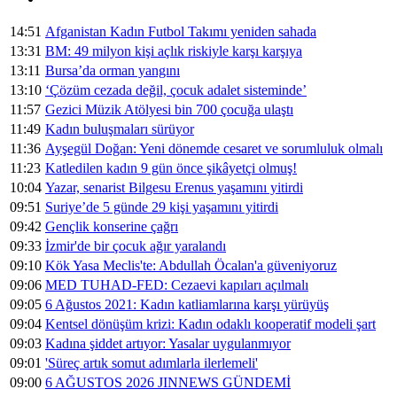
14:51
Afganistan Kadın Futbol Takımı yeniden sahada
13:31
BM: 49 milyon kişi açlık riskiyle karşı karşıya
13:11
Bursa’da orman yangını
13:10
‘Çözüm cezada değil, çocuk adalet sisteminde’
11:57
Gezici Müzik Atölyesi bin 700 çocuğa ulaştı
11:49
Kadın buluşmaları sürüyor
11:36
Ayşegül Doğan: Yeni dönemde cesaret ve sorumluluk olmalı
11:23
Katledilen kadın 9 gün önce şikâyetçi olmuş!
10:04
Yazar, senarist Bilgesu Erenus yaşamını yitirdi
09:51
Suriye’de 5 günde 29 kişi yaşamını yitirdi
09:42
Gençlik konserine çağrı
09:33
İzmir'de bir çocuk ağır yaralandı
09:10
Kök Yasa Meclis'te: Abdullah Öcalan'a güveniyoruz
09:06
MED TUHAD-FED: Cezaevi kapıları açılmalı
09:05
6 Ağustos 2021: Kadın katliamlarına karşı yürüyüş
09:04
Kentsel dönüşüm krizi: Kadın odaklı kooperatif modeli şart
09:03
Kadına şiddet artıyor: Yasalar uygulanmıyor
09:01
'Süreç artık somut adımlarla ilerlemeli'
09:00
6 AĞUSTOS 2026 JINNEWS GÜNDEMİ