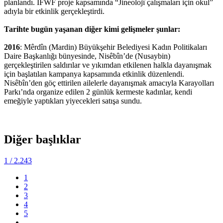
planlandı. IFWF proje kapsamında “Jineolojî çalışmaları için okul”
adıyla bir etkinlik gerçekleştirdi.
Tarihte bugün yaşanan diğer kimi gelişmeler şunlar:
2016
: Mêrdîn (Mardin) Büyükşehir Belediyesi Kadın Politikaları
Daire Başkanlığı bünyesinde, Nisêbîn’de (Nusaybin)
gerçekleştirilen saldırılar ve yıkımdan etkilenen halkla dayanışmak
için başlatılan kampanya kapsamında etkinlik düzenlendi.
Nisêbîn’den göç ettirilen ailelerle dayanışmak amacıyla Karayolları
Parkı’nda organize edilen 2 günlük kermeste kadınlar, kendi
emeğiyle yaptıkları yiyecekleri satışa sundu.
Diğer başlıklar
1
/ 2.243
1
2
3
4
5