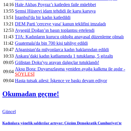
14:16
Hale Akbaş Poyraz’ı katleden faile müebbet
13:55
Şemsi Hüsrevi idam tehdidi ile karşı karşıya
13:51
İstanbul'da bir kadın katledildi
13:21
DEM Parti 'çerçeve yasa' kanun teklifini imzaladı
12:53
Ayşegül Doğan’ın basın toplantısı ertelendi
11:43
TJA: Kadınların kurucu olduğu anayasal düzenleme olmalı
11:42
Guatemala'da bin 700 kişi tahliye edildi
10:47
Afganistan'da milyonlarca kadın haklarından edildi
10:33
Ankara’daki kadın katliamında 1 tutuklama, 5 gözaltı
09:05
Gülistan Doku'yu arayan dalgıçlar tutuklandı!
Aksu Bora: Duyarsızlaşma yeniden ayağa kalkma ile aşılır -
09:04
SÖYLEŞİ
09:04
Hasta tutsak ailesi: İşkence ve baskı devam ediyor
Okumadan geçme!
Güncel
Kadınlara yönelik saldırılar artıyor: Çözüm Demokratik Cumhuriyet'te