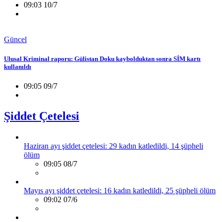
09:03 10/7
Güncel
Ulusal Kriminal raporu: Gülistan Doku kaybolduktan sonra SİM kartı
kullanıldı
09:05 09/7
Şiddet Çetelesi
Haziran ayı şiddet çetelesi: 29 kadın katledildi, 14 şüpheli
ölüm
09:05 08/7
Mayıs ayı şiddet çetelesi: 16 kadın katledildi, 25 şüpheli ölüm
09:02 07/6