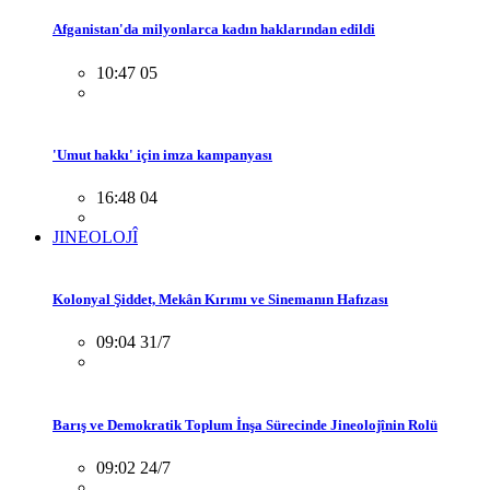
Afganistan'da milyonlarca kadın haklarından edildi
10:47 05
'Umut hakkı' için imza kampanyası
16:48 04
JINEOLOJÎ
Kolonyal Şiddet, Mekân Kırımı ve Sinemanın Hafızası
09:04 31/7
Barış ve Demokratik Toplum İnşa Sürecinde Jineolojînin Rolü
09:02 24/7