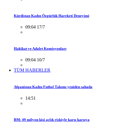
Kürdistan Kadın Özgürlük Hareketi Deneyimi
09:04 17/7
Hakikat ve Adalet Komisyonları
09:04 10/7
TÜM HABERLER
Afganistan Kadın Futbol Takımı yeniden sahada
14:51
BM: 49 milyon kişi açlık riskiyle karşı karşıya