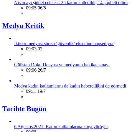
Nisan ayı şiddet çetelesi: 25 kadın katledildi, 14 şüpheli ölüm
09:05 06/5
Medya Kritik
İktidar medyası süreci ‘güvenlik’ eksenine hapsediyor
09:03 02
Gülistan Doku Dosyası ve medyanın hakikat sınavı
09:06 26/7
Medya kadın katliamlarını da kadın haberciliğini de görmedi
09:11 19/7
Tarihte Bugün
6 Ağustos 2021: Kadın katliamlarına karşı yürüyüş
09:05