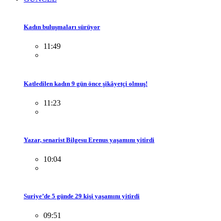
Kadın buluşmaları sürüyor
11:49
Katledilen kadın 9 gün önce şikâyetçi olmuş!
11:23
Yazar, senarist Bilgesu Erenus yaşamını yitirdi
10:04
Suriye’de 5 günde 29 kişi yaşamını yitirdi
09:51