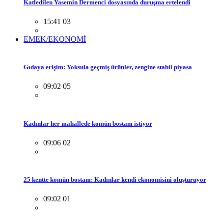
Katledilen Yasemin Dermenci dosyasında duruşma ertelendi
15:41 03
EMEK/EKONOMİ
Gıdaya erişim: Yoksula geçmiş ürünler, zengine stabil piyasa
09:02 05
Kadınlar her mahallede komün bostanı istiyor
09:06 02
25 kentte komün bostanı: Kadınlar kendi ekonomisini oluşturuyor
09:02 01