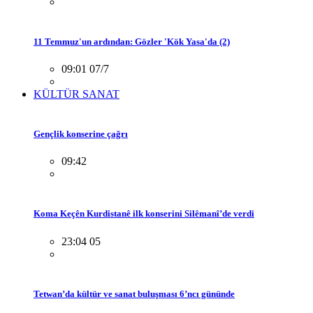
11 Temmuz'un ardından: Gözler 'Kök Yasa'da (2)
09:01 07/7
KÜLTÜR SANAT
Gençlik konserine çağrı
09:42
Koma Keçên Kurdistanê ilk konserini Silêmanî’de verdi
23:04 05
Tetwan’da kültür ve sanat buluşması 6’ncı gününde