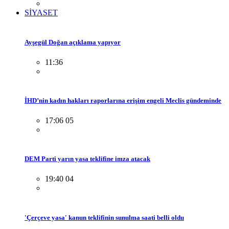
SİYASET
Ayşegül Doğan açıklama yapıyor
11:36
İHD’nin kadın hakları raporlarına erişim engeli Meclis gündeminde
17:06 05
DEM Parti yarın yasa teklifine imza atacak
19:40 04
'Çerçeve yasa' kanun teklifinin sunulma saati belli oldu