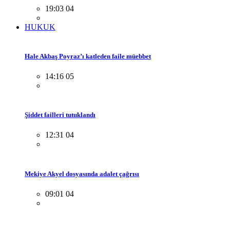
19:03 04
HUKUK
Hale Akbaş Poyraz’ı katleden faile müebbet
14:16 05
Şiddet failleri tutuklandı
12:31 04
Mekiye Akyel dosyasında adalet çağrısı
09:01 04