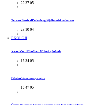
22:37 05
Tetwan Festivali’nde dengbêj dinletisi ve konser
23:10 04
EKOLOJİ
Xwarik’te JES nöbeti 95’inci gününde
17:34 05
Dêrsim'de orman yangını
15:47 05
Ömür Yaşayan: Krizin eşiğinde değil tam ortasındayız