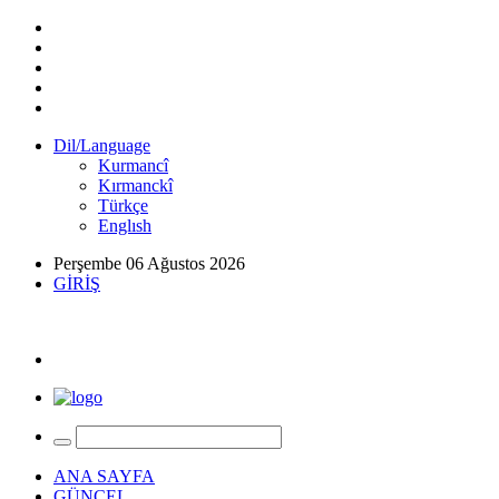
Dil/Language
Kurmancî
Kırmanckî
Türkçe
Englısh
Perşembe 06 Ağustos 2026
GİRİŞ
ANA SAYFA
GÜNCEL