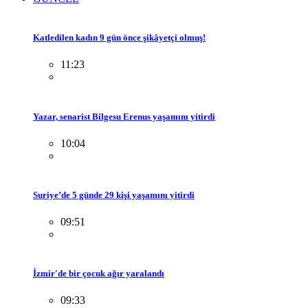
Katledilen kadın 9 gün önce şikâyetçi olmuş!
11:23
Yazar, senarist Bilgesu Erenus yaşamını yitirdi
10:04
Suriye’de 5 günde 29 kişi yaşamını yitirdi
09:51
İzmir'de bir çocuk ağır yaralandı
09:33