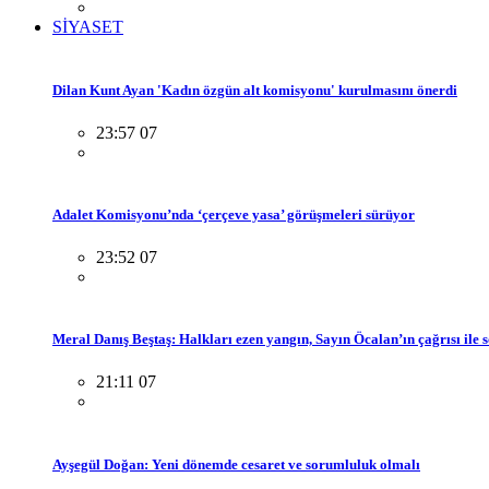
SİYASET
Dilan Kunt Ayan 'Kadın özgün alt komisyonu' kurulmasını önerdi
23:57 07
Adalet Komisyonu’nda ‘çerçeve yasa’ görüşmeleri sürüyor
23:52 07
Meral Danış Beştaş: Halkları ezen yangın, Sayın Öcalan’ın çağrısı ile 
21:11 07
Ayşegül Doğan: Yeni dönemde cesaret ve sorumluluk olmalı