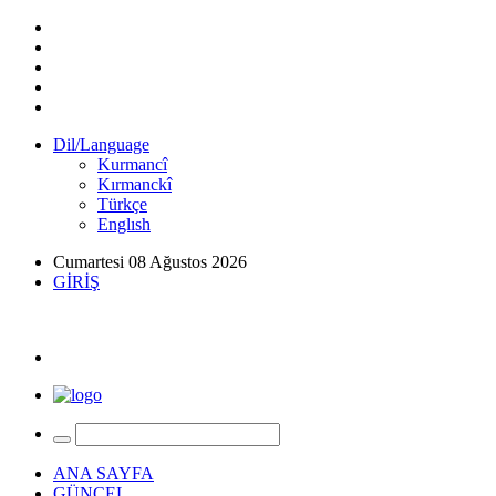
Dil/Language
Kurmancî
Kırmanckî
Türkçe
Englısh
Cumartesi 08 Ağustos 2026
GİRİŞ
ANA SAYFA
GÜNCEL