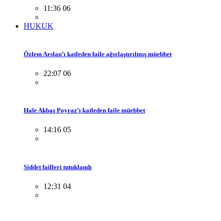
11:36 06
HUKUK
Özlem Arslan’ı katleden faile ağırlaştırılmış müebbet
22:07 06
Hale Akbaş Poyraz’ı katleden faile müebbet
14:16 05
Şiddet failleri tutuklandı
12:31 04