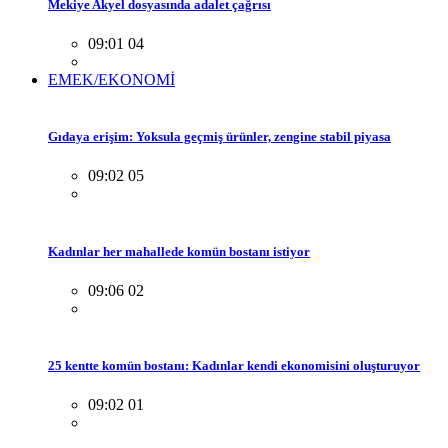
Mekiye Akyel dosyasında adalet çağrısı
09:01 04
EMEK/EKONOMİ
Gıdaya erişim: Yoksula geçmiş ürünler, zengine stabil piyasa
09:02 05
Kadınlar her mahallede komün bostanı istiyor
09:06 02
25 kentte komün bostanı: Kadınlar kendi ekonomisini oluşturuyor
09:02 01