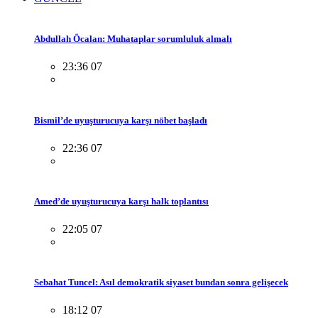
Abdullah Öcalan: Muhataplar sorumluluk almalı
23:36 07
Bismil’de uyuşturucuya karşı nöbet başladı
22:36 07
Amed’de uyuşturucuya karşı halk toplantısı
22:05 07
Sebahat Tuncel: Asıl demokratik siyaset bundan sonra gelişecek
18:12 07