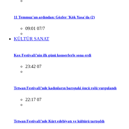
11 Temmuz'un ardından: Gözler 'Kök Yasa'da (2)
09:01 07/7
KÜLTÜR SANAT
Kox Festivali’nin ilk günü konserlerle sona erdi
23:42 07
Tetwan Festivali’nde kadınların barıştaki öncü rolü vurgulandı
22:17 07
Tetwan Festivali’nde Kürt edebiyatı ve kültürü tartışıldı