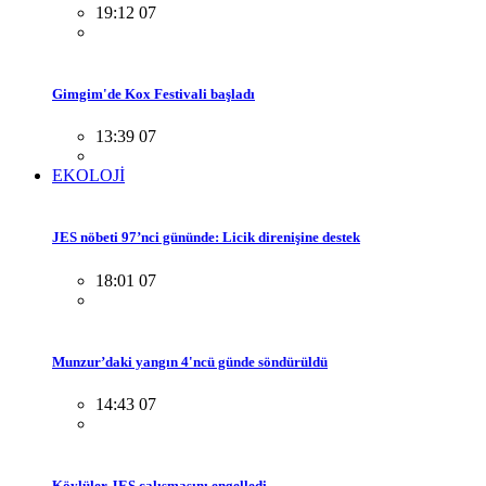
19:12 07
Gimgim'de Kox Festivali başladı
13:39 07
EKOLOJİ
JES nöbeti 97’nci gününde: Licik direnişine destek
18:01 07
Munzur’daki yangın 4'ncü günde söndürüldü
14:43 07
Köylüler JES çalışmasını engelledi