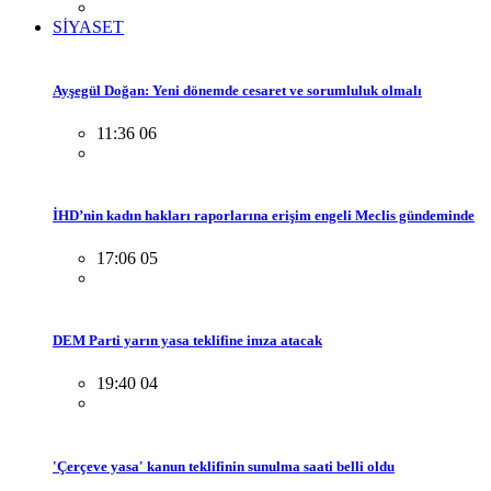
SİYASET
Ayşegül Doğan: Yeni dönemde cesaret ve sorumluluk olmalı
11:36 06
İHD’nin kadın hakları raporlarına erişim engeli Meclis gündeminde
17:06 05
DEM Parti yarın yasa teklifine imza atacak
19:40 04
'Çerçeve yasa' kanun teklifinin sunulma saati belli oldu