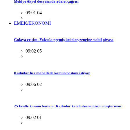
Mekiye Akyel dosyasında adalet çağrısı
09:01 04
EMEK/EKONOMİ
Gıdaya erişim: Yoksula geçmiş ürünler, zengine stabil piyasa
09:02 05
Kadınlar her mahallede komün bostanı istiyor
09:06 02
25 kentte komün bostanı: Kadınlar kendi ekonomisini oluşturuyor
09:02 01