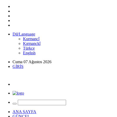
Dil/Language
Kurmancî
Kırmanckî
Türkçe
Englısh
Cuma 07 Ağustos 2026
GİRİŞ
ANA SAYFA
GÜNCEL