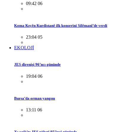
09:42 06
Koma Keçên Kurdistanê ilk konserini Silêmanî’de verdi
23:04 05
EKOLOJİ
JES direnişi 96’ncı gününde
19:04 06
Bursa’da orman yangını
13:11 06
Xwarik’te JES nöbeti 95’inci gününde