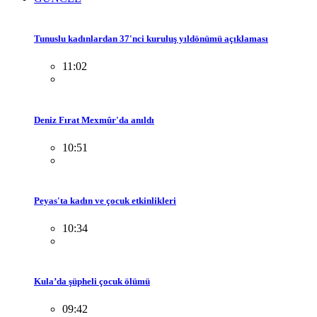
Tunuslu kadınlardan 37'nci kuruluş yıldönümü açıklaması
11:02
Deniz Fırat Mexmûr'da anıldı
10:51
Peyas'ta kadın ve çocuk etkinlikleri
10:34
Kula’da şüpheli çocuk ölümü
09:42