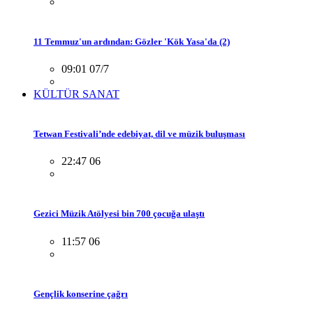
11 Temmuz'un ardından: Gözler 'Kök Yasa'da (2)
09:01 07/7
KÜLTÜR SANAT
Tetwan Festivali’nde edebiyat, dil ve müzik buluşması
22:47 06
Gezici Müzik Atölyesi bin 700 çocuğa ulaştı
11:57 06
Gençlik konserine çağrı