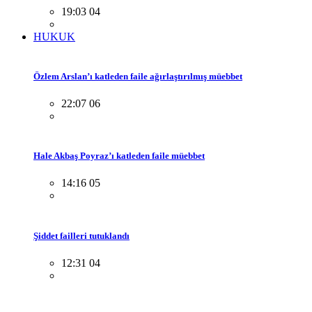
19:03 04
HUKUK
Özlem Arslan’ı katleden faile ağırlaştırılmış müebbet
22:07 06
Hale Akbaş Poyraz’ı katleden faile müebbet
14:16 05
Şiddet failleri tutuklandı
12:31 04