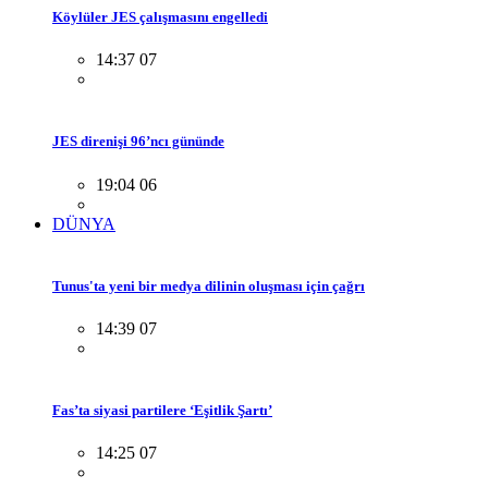
Köylüler JES çalışmasını engelledi
14:37 07
JES direnişi 96’ncı gününde
19:04 06
DÜNYA
Tunus'ta yeni bir medya dilinin oluşması için çağrı
14:39 07
Fas’ta siyasi partilere ‘Eşitlik Şartı’
14:25 07