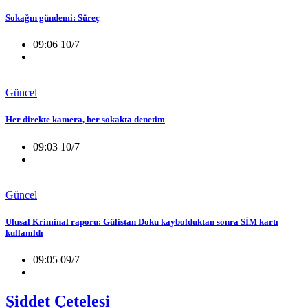
Sokağın gündemi: Süreç
09:06 10/7
Güncel
Her direkte kamera, her sokakta denetim
09:03 10/7
Güncel
Ulusal Kriminal raporu: Gülistan Doku kaybolduktan sonra SİM kartı
kullanıldı
09:05 09/7
Şiddet Çetelesi