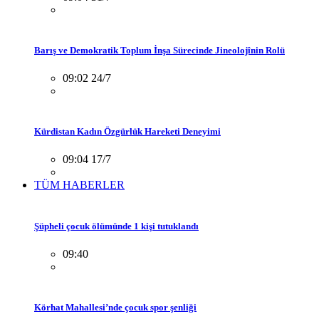
Barış ve Demokratik Toplum İnşa Sürecinde Jineolojînin Rolü
09:02 24/7
Kürdistan Kadın Özgürlük Hareketi Deneyimi
09:04 17/7
TÜM HABERLER
Şüpheli çocuk ölümünde 1 kişi tutuklandı
09:40
Körhat Mahallesi’nde çocuk spor şenliği