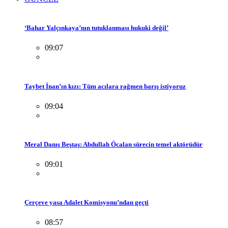
‘Bahar Yalçınkaya’nın tutuklanması hukuki değil’
09:07
Taybet İnan’ın kızı: Tüm acılara rağmen barış istiyoruz
09:04
Meral Danış Beştaş: Abdullah Öcalan sürecin temel aktörüdür
09:01
Çerçeve yasa Adalet Komisyonu’ndan geçti
08:57