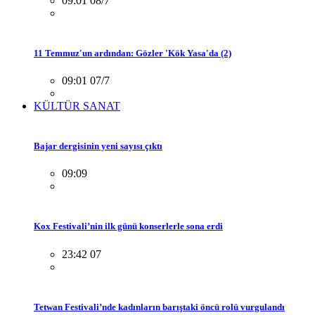
09:01 08/7
11 Temmuz'un ardından: Gözler 'Kök Yasa'da (2)
09:01 07/7
KÜLTÜR SANAT
Bajar dergisinin yeni sayısı çıktı
09:09
Kox Festivali’nin ilk günü konserlerle sona erdi
23:42 07
Tetwan Festivali’nde kadınların barıştaki öncü rolü vurgulandı