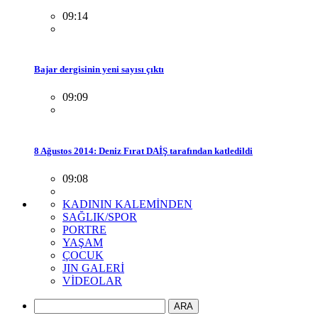
09:14
Bajar dergisinin yeni sayısı çıktı
09:09
8 Ağustos 2014: Deniz Fırat DAİŞ tarafından katledildi
09:08
KADININ KALEMİNDEN
SAĞLIK/SPOR
PORTRE
YAŞAM
ÇOCUK
JIN GALERİ
VİDEOLAR
ARA