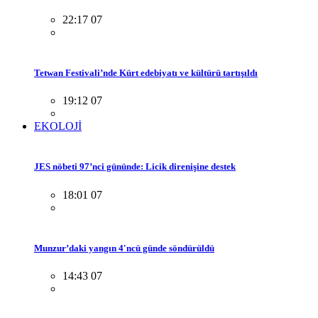
22:17 07
Tetwan Festivali’nde Kürt edebiyatı ve kültürü tartışıldı
19:12 07
EKOLOJİ
JES nöbeti 97’nci gününde: Licik direnişine destek
18:01 07
Munzur’daki yangın 4'ncü günde söndürüldü
14:43 07