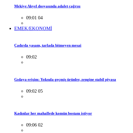
Mekiye Akyel dosyasında adalet çağrısı
09:01 04
EMEK/EKONOMİ
Çadırda yaşam, tarlada bitmeyen mesai
09:02
Gıdaya erişim: Yoksula geçmiş ürünler, zengine stabil piyasa
09:02 05
Kadınlar her mahallede komün bostanı istiyor
09:06 02