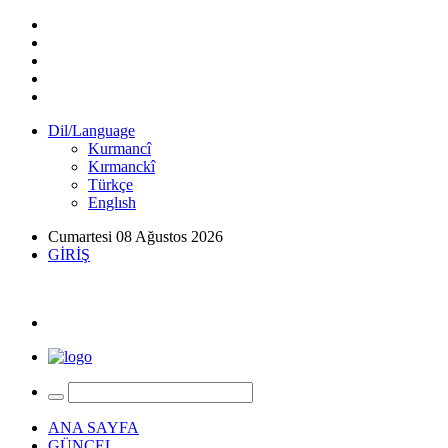
Dil/Language
Kurmancî
Kırmanckî
Türkçe
Englısh
Cumartesi 08 Ağustos 2026
GİRİŞ
ANA SAYFA
GÜNCEL