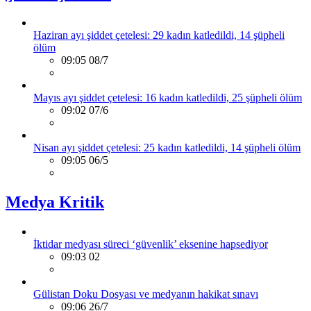
Haziran ayı şiddet çetelesi: 29 kadın katledildi, 14 şüpheli
ölüm
09:05 08/7
Mayıs ayı şiddet çetelesi: 16 kadın katledildi, 25 şüpheli ölüm
09:02 07/6
Nisan ayı şiddet çetelesi: 25 kadın katledildi, 14 şüpheli ölüm
09:05 06/5
Medya Kritik
İktidar medyası süreci ‘güvenlik’ eksenine hapsediyor
09:03 02
Gülistan Doku Dosyası ve medyanın hakikat sınavı
09:06 26/7