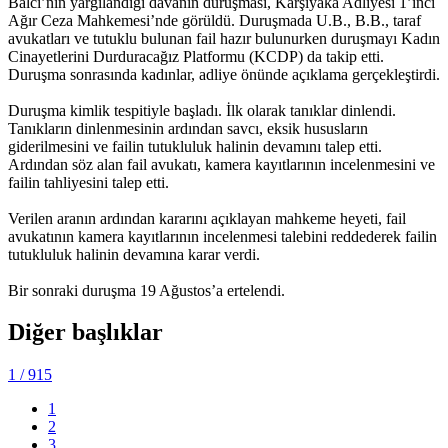
Balcı’nın yargılandığı davanın duruşması, Karşıyaka Adliyesi 1’inci
Ağır Ceza Mahkemesi’nde görüldü. Duruşmada U.B., B.B., taraf
avukatları ve tutuklu bulunan fail hazır bulunurken duruşmayı Kadın
Cinayetlerini Durduracağız Platformu (KCDP) da takip etti.
Duruşma sonrasında kadınlar, adliye önünde açıklama gerçekleştirdi.
Duruşma kimlik tespitiyle başladı. İlk olarak tanıklar dinlendi.
Tanıkların dinlenmesinin ardından savcı, eksik hususların
giderilmesini ve failin tutukluluk halinin devamını talep etti.
Ardından söz alan fail avukatı, kamera kayıtlarının incelenmesini ve
failin tahliyesini talep etti.
Verilen aranın ardından kararını açıklayan mahkeme heyeti, fail
avukatının kamera kayıtlarının incelenmesi talebini reddederek failin
tutukluluk halinin devamına karar verdi.
Bir sonraki duruşma 19 Ağustos’a ertelendi.
Diğer başlıklar
1
/ 915
1
2
3