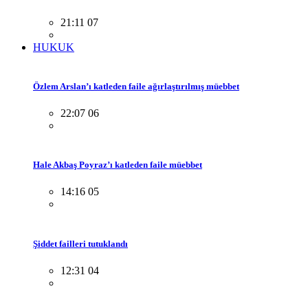
21:11 07
HUKUK
Özlem Arslan’ı katleden faile ağırlaştırılmış müebbet
22:07 06
Hale Akbaş Poyraz’ı katleden faile müebbet
14:16 05
Şiddet failleri tutuklandı
12:31 04