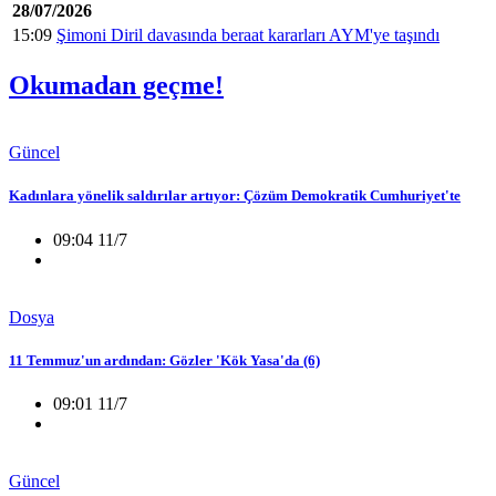
28/07/2026
15:09
Şimoni Diril davasında beraat kararları AYM'ye taşındı
Okumadan geçme!
Güncel
Kadınlara yönelik saldırılar artıyor: Çözüm Demokratik Cumhuriyet'te
09:04 11/7
Dosya
11 Temmuz'un ardından: Gözler 'Kök Yasa'da (6)
09:01 11/7
Güncel