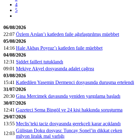
4
5
06/08/2026
22:07
Özlem Arslan’ı katleden faile ağırlaştırılmış müebbet
05/08/2026
14:16
Hale Akbaş Poyraz’ı katleden faile müebbet
04/08/2026
12:31
Şiddet failleri tutuklandı
09:01
Mekiye Akyel dosyasında adalet çağrısı
03/08/2026
15:41
Katledilen Yasemin Dermenci dosyasında duruşma ertelendi
31/07/2026
20:30
Gina Mercimek davasında yeniden yargılama başladı
30/07/2026
12:41
Gazeteci Sema Bingöl ve 24 kişi hakkında soruşturma
29/07/2026
13:55
Meclis’teki taciz dosyasında gerekçeli karar açıklandı
Gülistan Doku dosyası: Tuncay Sonel’in dikkat çeken
12:03
milyon liralık mal varlığı