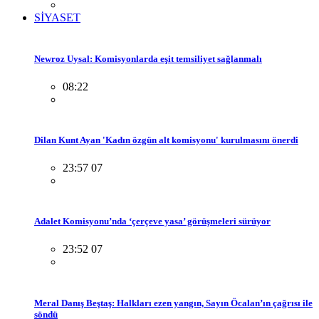
SİYASET
Newroz Uysal: Komisyonlarda eşit temsiliyet sağlanmalı
08:22
Dilan Kunt Ayan 'Kadın özgün alt komisyonu' kurulmasını önerdi
23:57 07
Adalet Komisyonu’nda ‘çerçeve yasa’ görüşmeleri sürüyor
23:52 07
Meral Danış Beştaş: Halkları ezen yangın, Sayın Öcalan’ın çağrısı ile
söndü