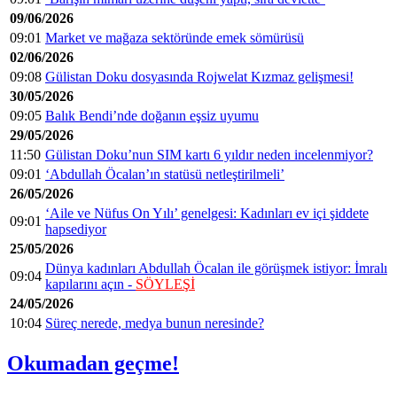
09/06/2026
09:01
Market ve mağaza sektöründe emek sömürüsü
02/06/2026
09:08
Gülistan Doku dosyasında Rojwelat Kızmaz gelişmesi!
30/05/2026
09:05
Balık Bendi’nde doğanın eşsiz uyumu
29/05/2026
11:50
Gülistan Doku’nun SIM kartı 6 yıldır neden incelenmiyor?
09:01
‘Abdullah Öcalan’ın statüsü netleştirilmeli’
26/05/2026
‘Aile ve Nüfus On Yılı’ genelgesi: Kadınları ev içi şiddete
09:01
hapsediyor
25/05/2026
Dünya kadınları Abdullah Öcalan ile görüşmek istiyor: İmralı
09:04
kapılarını açın -
SÖYLEŞİ
24/05/2026
10:04
Süreç nerede, medya bunun neresinde?
Okumadan geçme!