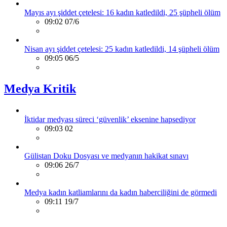
Mayıs ayı şiddet çetelesi: 16 kadın katledildi, 25 şüpheli ölüm
09:02 07/6
Nisan ayı şiddet çetelesi: 25 kadın katledildi, 14 şüpheli ölüm
09:05 06/5
Medya Kritik
İktidar medyası süreci ‘güvenlik’ eksenine hapsediyor
09:03 02
Gülistan Doku Dosyası ve medyanın hakikat sınavı
09:06 26/7
Medya kadın katliamlarını da kadın haberciliğini de görmedi
09:11 19/7