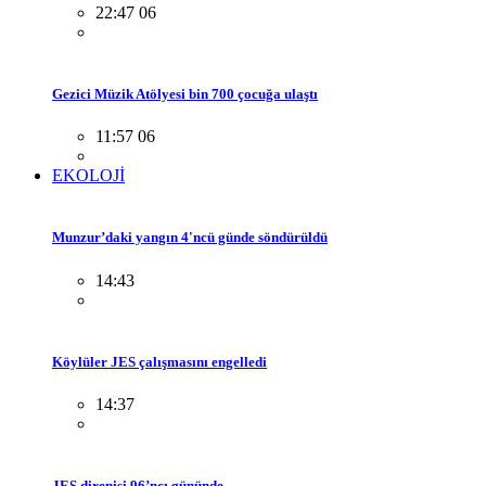
22:47 06
Gezici Müzik Atölyesi bin 700 çocuğa ulaştı
11:57 06
EKOLOJİ
Munzur’daki yangın 4'ncü günde söndürüldü
14:43
Köylüler JES çalışmasını engelledi
14:37
JES direnişi 96’ncı gününde