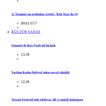
11 Temmuz'un ardından: Gözler 'Kök Yasa'da (2)
09:01 07/7
KÜLTÜR SANAT
Gimgim'de Kox Festivali başladı
13:39
Xwebun Kadın Atölyesi'nden sosyal etkinlik
12:26
Tetwan Festivali’nde edebiyat, dil ve müzik buluşması