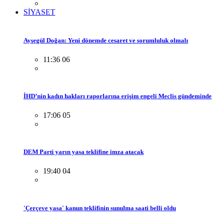
SİYASET
Ayşegül Doğan: Yeni dönemde cesaret ve sorumluluk olmalı
11:36 06
İHD’nin kadın hakları raporlarına erişim engeli Meclis gündeminde
17:06 05
DEM Parti yarın yasa teklifine imza atacak
19:40 04
'Çerçeve yasa' kanun teklifinin sunulma saati belli oldu