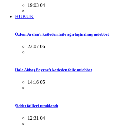
19:03 04
HUKUK
Özlem Arslan’ı katleden faile ağırlaştırılmış müebbet
22:07 06
Hale Akbaş Poyraz’ı katleden faile müebbet
14:16 05
Şiddet failleri tutuklandı
12:31 04