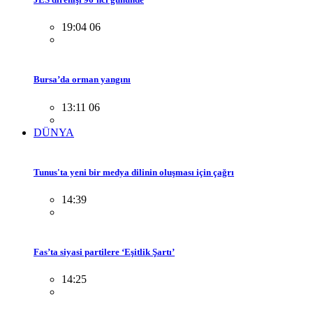
19:04 06
Bursa’da orman yangını
13:11 06
DÜNYA
Tunus'ta yeni bir medya dilinin oluşması için çağrı
14:39
Fas’ta siyasi partilere ‘Eşitlik Şartı’
14:25