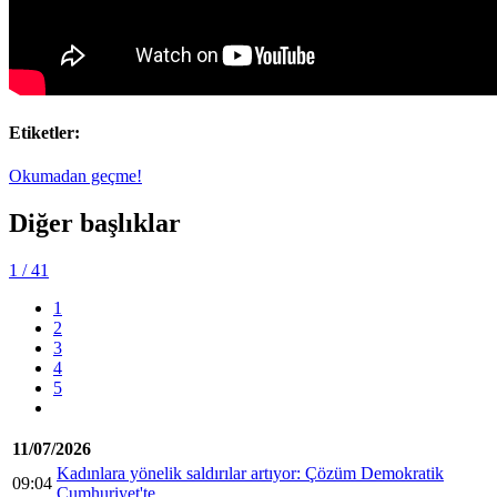
Etiketler:
Okumadan geçme!
Diğer başlıklar
1
/ 41
1
2
3
4
5
11/07/2026
Kadınlara yönelik saldırılar artıyor: Çözüm Demokratik
09:04
Cumhuriyet'te