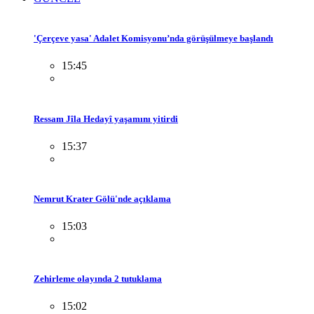
'Çerçeve yasa' Adalet Komisyonu’nda görüşülmeye başlandı
15:45
Ressam Jîla Hedayî yaşamını yitirdi
15:37
Nemrut Krater Gölü'nde açıklama
15:03
Zehirleme olayında 2 tutuklama
15:02