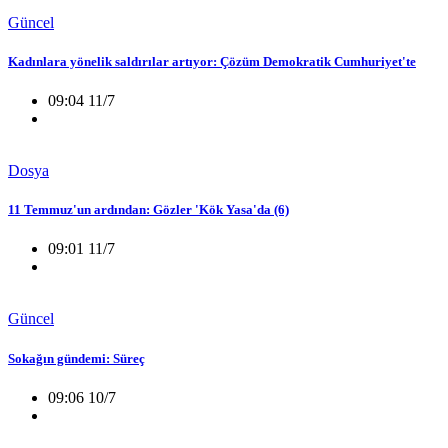
Güncel
Kadınlara yönelik saldırılar artıyor: Çözüm Demokratik Cumhuriyet'te
09:04 11/7
Dosya
11 Temmuz'un ardından: Gözler 'Kök Yasa'da (6)
09:01 11/7
Güncel
Sokağın gündemi: Süreç
09:06 10/7