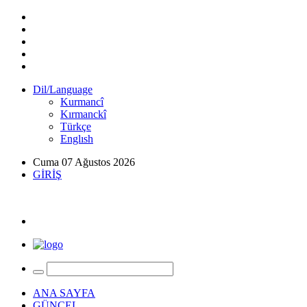
Dil/Language
Kurmancî
Kırmanckî
Türkçe
Englısh
Cuma 07 Ağustos 2026
GİRİŞ
ANA SAYFA
GÜNCEL