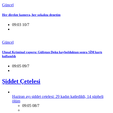
Güncel
Her direkte kamera, her sokakta denetim
09:03 10/7
Güncel
Ulusal Kriminal raporu: Gülistan Doku kaybolduktan sonra SİM kartı
kullanıldı
09:05 09/7
Şiddet Çetelesi
Haziran ayı şiddet çetelesi: 29 kadın katledildi, 14 şüpheli
ölüm
09:05 08/7