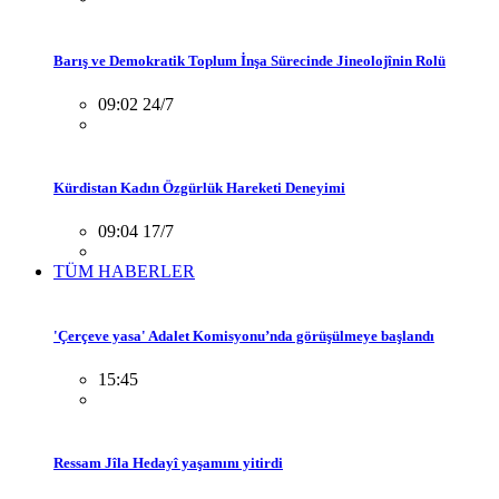
Barış ve Demokratik Toplum İnşa Sürecinde Jineolojînin Rolü
09:02 24/7
Kürdistan Kadın Özgürlük Hareketi Deneyimi
09:04 17/7
TÜM HABERLER
'Çerçeve yasa' Adalet Komisyonu’nda görüşülmeye başlandı
15:45
Ressam Jîla Hedayî yaşamını yitirdi