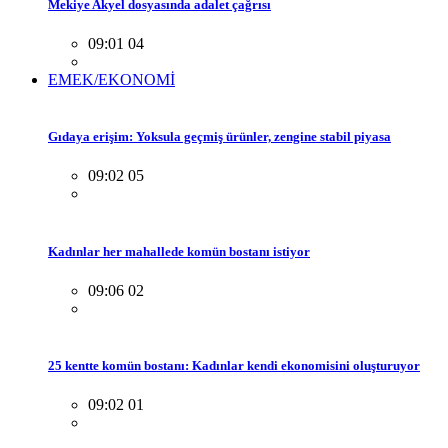
Mekiye Akyel dosyasında adalet çağrısı
09:01 04
EMEK/EKONOMİ
Gıdaya erişim: Yoksula geçmiş ürünler, zengine stabil piyasa
09:02 05
Kadınlar her mahallede komün bostanı istiyor
09:06 02
25 kentte komün bostanı: Kadınlar kendi ekonomisini oluşturuyor
09:02 01