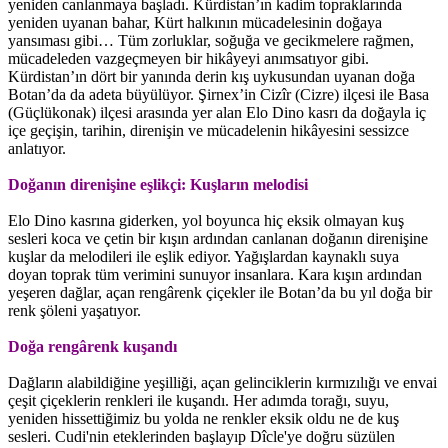
yeniden canlanmaya başladı. Kürdistan’ın kadim topraklarında
yeniden uyanan bahar, Kürt halkının mücadelesinin doğaya
yansıması gibi… Tüm zorluklar, soğuğa ve gecikmelere rağmen,
mücadeleden vazgeçmeyen bir hikâyeyi anımsatıyor gibi.
Kürdistan’ın dört bir yanında derin kış uykusundan uyanan doğa
Botan’da da adeta büyülüyor. Şirnex’in Cizîr (Cizre) ilçesi ile Basa
(Güçlükonak) ilçesi arasında yer alan Elo Dino kasrı da doğayla iç
içe geçişin, tarihin, direnişin ve mücadelenin hikâyesini sessizce
anlatıyor.
Doğanın direnişine eşlikçi: Kuşların melodisi
Elo Dino kasrına giderken, yol boyunca hiç eksik olmayan kuş
sesleri koca ve çetin bir kışın ardından canlanan doğanın direnişine
kuşlar da melodileri ile eşlik ediyor. Yağışlardan kaynaklı suya
doyan toprak tüm verimini sunuyor insanlara. Kara kışın ardından
yeşeren dağlar, açan rengârenk çiçekler ile Botan’da bu yıl doğa bir
renk şöleni yaşatıyor.
Doğa rengârenk kuşandı
Dağların alabildiğine yeşilliği, açan gelinciklerin kırmızılığı ve envai
çeşit çiçeklerin renkleri ile kuşandı. Her adımda torağı, suyu,
yeniden hissettiğimiz bu yolda ne renkler eksik oldu ne de kuş
sesleri. Cudi'nin eteklerinden başlayıp Dîcle'ye doğru süzülen