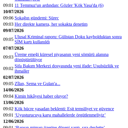
09:01
11 Temmuz'un ardından: Gözler 'Kök Yasa'da (6)
10/07/2026
09:06
Sokağın gündemi: Süreç
09:03
Her direkte kamera, her sokakta denetim
09/07/2026
Ulusal Kriminal raporu: Gülistan Doku kaybolduktan sonra
09:05
SİM kartı kullanıldı
07/07/2026
Üreme emeği küresel piyasanın yeni sömürü alanına
09:03
dönüştürülüyor
Şifa Bakım Merkezi dosyasında yeni ifade: Usulsüzlük ve
09:02
ihmaller
02/07/2026
09:05
Zîlan, Sema ve Gulan'a...
14/06/2026
09:04
Kimin hikâyesi haber oluyor?
13/06/2026
09:02
Kök hücre yasadan beklenti: Eşit temsiliyet ve güvence
09:01
‘Uyuşturucuya karşı mahallelerde örgütlenmeliyiz’
12/06/2026
09:01
‘Barışın mimarı üzerine düşeni yaptı, sıra devlette’