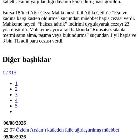
katletti. Failin yargılandığı davanın karar duruşması görüldü.
Bursa 18’inci Ağır Ceza Mahkemesi, fail Atilla Çetin’e “Eşe ve
kadına karşı kasten öldürme” suçundan müebbet hapis cezası verdi.
Mahkeme heyeti, “haksız tahrik” indirimi uygulayarak cezayı 23
yıla düşürdü. Mahkeme ayrıca fail hakkında “Ruhsatsız silahla
mermi satın alma, taşıma veya bulundurma” suçundan 1 yıl hapis ve
3 bin TL adli para cezası verdi.
Diğer başlıklar
1
/ 915
1
2
3
4
5
06/08/2026
22:07
Özlem Arslan’ı katleden faile ağırlaştırılmış müebbet
05/08/2026