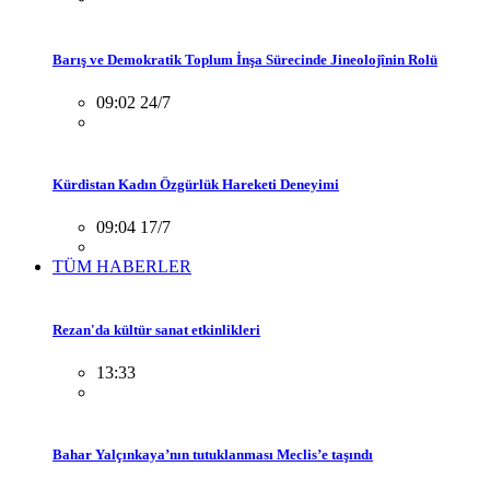
Barış ve Demokratik Toplum İnşa Sürecinde Jineolojînin Rolü
09:02 24/7
Kürdistan Kadın Özgürlük Hareketi Deneyimi
09:04 17/7
TÜM HABERLER
Rezan'da kültür sanat etkinlikleri
13:33
Bahar Yalçınkaya’nın tutuklanması Meclis’e taşındı