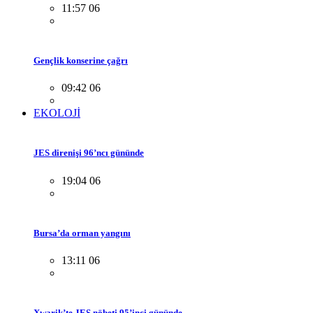
11:57 06
Gençlik konserine çağrı
09:42 06
EKOLOJİ
JES direnişi 96’ncı gününde
19:04 06
Bursa’da orman yangını
13:11 06
Xwarik’te JES nöbeti 95’inci gününde