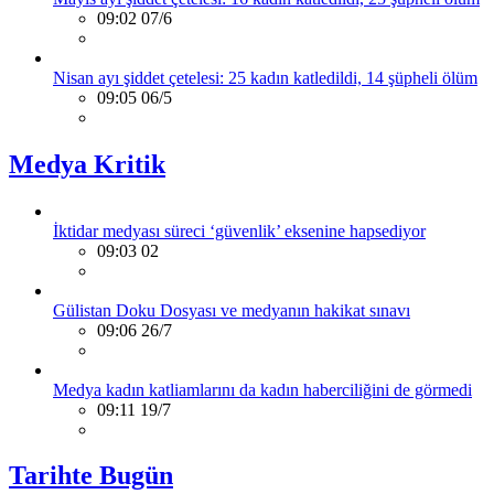
09:02 07/6
Nisan ayı şiddet çetelesi: 25 kadın katledildi, 14 şüpheli ölüm
09:05 06/5
Medya Kritik
İktidar medyası süreci ‘güvenlik’ eksenine hapsediyor
09:03 02
Gülistan Doku Dosyası ve medyanın hakikat sınavı
09:06 26/7
Medya kadın katliamlarını da kadın haberciliğini de görmedi
09:11 19/7
Tarihte Bugün