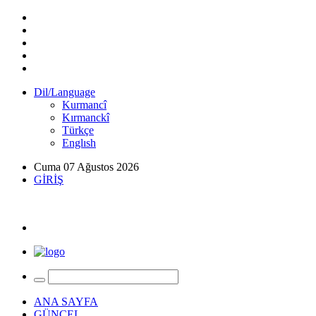
Dil/Language
Kurmancî
Kırmanckî
Türkçe
Englısh
Cuma 07 Ağustos 2026
GİRİŞ
ANA SAYFA
GÜNCEL