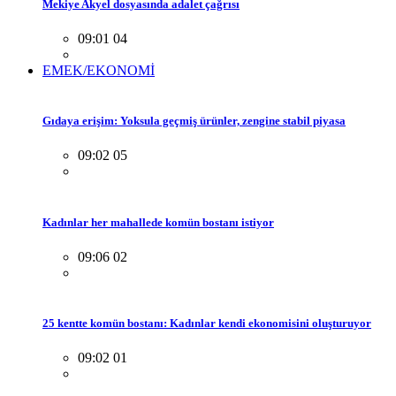
Mekiye Akyel dosyasında adalet çağrısı
09:01 04
EMEK/EKONOMİ
Gıdaya erişim: Yoksula geçmiş ürünler, zengine stabil piyasa
09:02 05
Kadınlar her mahallede komün bostanı istiyor
09:06 02
25 kentte komün bostanı: Kadınlar kendi ekonomisini oluşturuyor
09:02 01