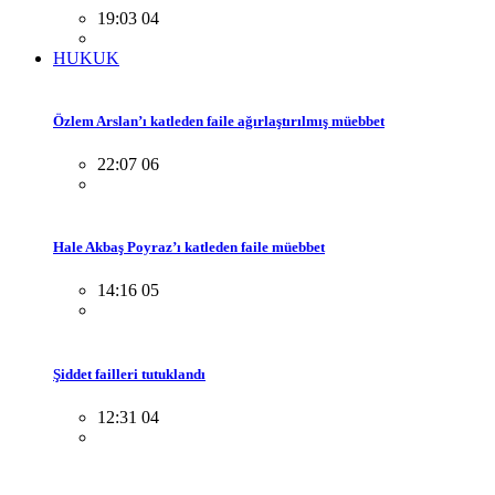
19:03 04
HUKUK
Özlem Arslan’ı katleden faile ağırlaştırılmış müebbet
22:07 06
Hale Akbaş Poyraz’ı katleden faile müebbet
14:16 05
Şiddet failleri tutuklandı
12:31 04