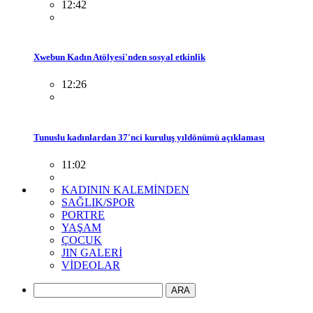
12:42
Xwebun Kadın Atölyesi'nden sosyal etkinlik
12:26
Tunuslu kadınlardan 37'nci kuruluş yıldönümü açıklaması
11:02
KADININ KALEMİNDEN
SAĞLIK/SPOR
PORTRE
YAŞAM
ÇOCUK
JIN GALERİ
VİDEOLAR
ARA