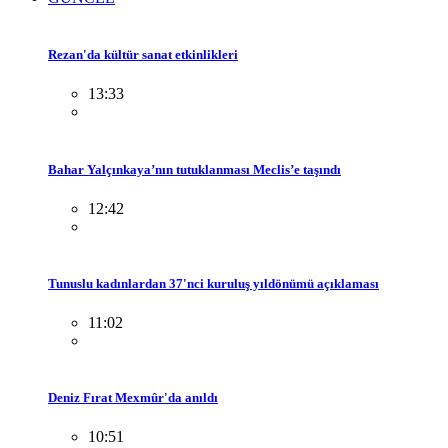
Rezan'da kültür sanat etkinlikleri
13:33
Bahar Yalçınkaya’nın tutuklanması Meclis’e taşındı
12:42
Tunuslu kadınlardan 37'nci kuruluş yıldönümü açıklaması
11:02
Deniz Fırat Mexmûr'da anıldı
10:51