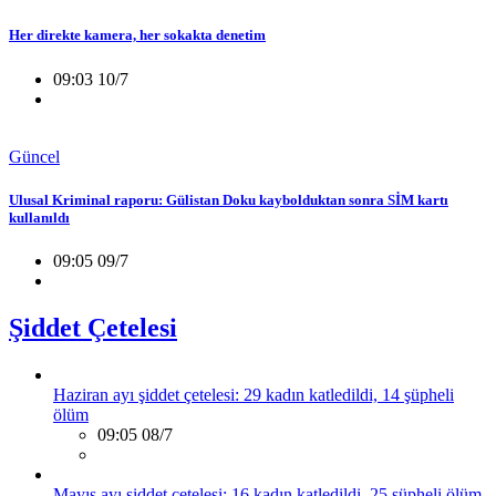
Her direkte kamera, her sokakta denetim
09:03 10/7
Güncel
Ulusal Kriminal raporu: Gülistan Doku kaybolduktan sonra SİM kartı
kullanıldı
09:05 09/7
Şiddet Çetelesi
Haziran ayı şiddet çetelesi: 29 kadın katledildi, 14 şüpheli
ölüm
09:05 08/7
Mayıs ayı şiddet çetelesi: 16 kadın katledildi, 25 şüpheli ölüm