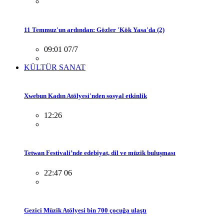
11 Temmuz'un ardından: Gözler 'Kök Yasa'da (2)
09:01 07/7
KÜLTÜR SANAT
Xwebun Kadın Atölyesi'nden sosyal etkinlik
12:26
Tetwan Festivali’nde edebiyat, dil ve müzik buluşması
22:47 06
Gezici Müzik Atölyesi bin 700 çocuğa ulaştı