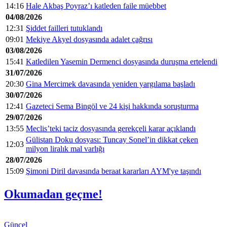
14:16
Hale Akbaş Poyraz’ı katleden faile müebbet
04/08/2026
12:31
Şiddet failleri tutuklandı
09:01
Mekiye Akyel dosyasında adalet çağrısı
03/08/2026
15:41
Katledilen Yasemin Dermenci dosyasında duruşma ertelendi
31/07/2026
20:30
Gina Mercimek davasında yeniden yargılama başladı
30/07/2026
12:41
Gazeteci Sema Bingöl ve 24 kişi hakkında soruşturma
29/07/2026
13:55
Meclis’teki taciz dosyasında gerekçeli karar açıklandı
Gülistan Doku dosyası: Tuncay Sonel’in dikkat çeken
12:03
milyon liralık mal varlığı
28/07/2026
15:09
Şimoni Diril davasında beraat kararları AYM'ye taşındı
Okumadan geçme!
Güncel