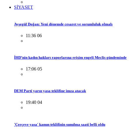
SİYASET
Ayşegül Doğan: Yeni dönemde cesaret ve sorumluluk olmalı
11:36 06
İHD’nin kadın hakları raporlarına erişim engeli Meclis gündeminde
17:06 05
DEM Parti yarın yasa teklifine imza atacak
19:40 04
'Çerçeve yasa' kanun teklifinin sunulma saati belli oldu