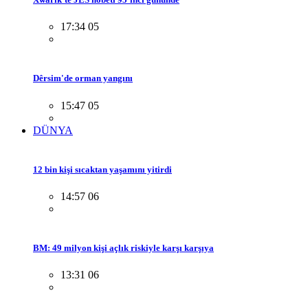
17:34 05
Dêrsim'de orman yangını
15:47 05
DÜNYA
12 bin kişi sıcaktan yaşamını yitirdi
14:57 06
BM: 49 milyon kişi açlık riskiyle karşı karşıya
13:31 06