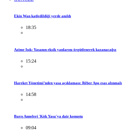
Ekin Wan katledildiği yerde anıldı
18:35
Azime Işık: Yasanın eksik yanlarını örgütlenerek kazanacağız
15:24
Hareket Yönetimi’nden yasa açıklaması: Rêber Apo esas alınmalı
14:58
Barış Anneleri 'Kök Yasa'ya dair konuştu
09:04