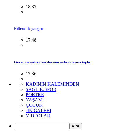
18:35
Edirne'de yangın
17:48
Gever’de yaban keçilerinin avlanmasına tepki
17:36
KADININ KALEMİNDEN
SAĞLIK/SPOR
PORTRE
YAŞAM
ÇOCUK
JIN GALERİ
VİDEOLAR
ARA