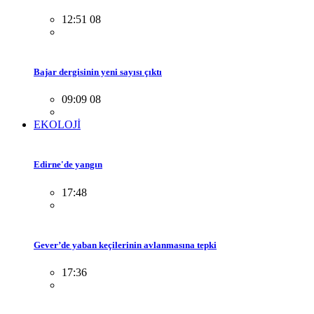
12:51 08
Bajar dergisinin yeni sayısı çıktı
09:09 08
EKOLOJİ
Edirne'de yangın
17:48
Gever’de yaban keçilerinin avlanmasına tepki
17:36