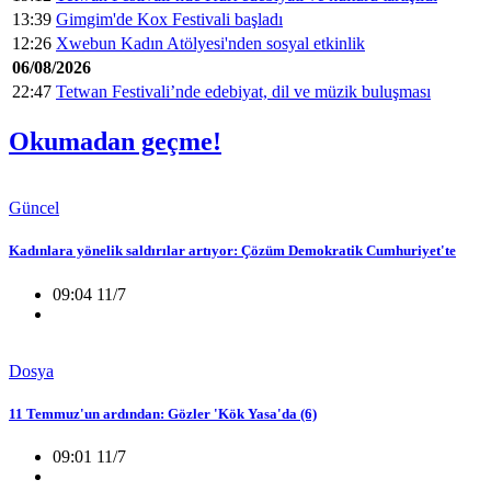
13:39
Gimgim'de Kox Festivali başladı
12:26
Xwebun Kadın Atölyesi'nden sosyal etkinlik
06/08/2026
22:47
Tetwan Festivali’nde edebiyat, dil ve müzik buluşması
Okumadan geçme!
Güncel
Kadınlara yönelik saldırılar artıyor: Çözüm Demokratik Cumhuriyet'te
09:04 11/7
Dosya
11 Temmuz'un ardından: Gözler 'Kök Yasa'da (6)
09:01 11/7