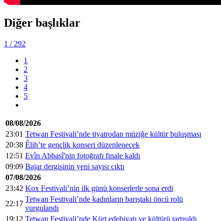
Diğer başlıklar
1
/ 292
1
2
3
4
5
08/08/2026
23:01
Tetwan Festivali’nde tiyatrodan müziğe kültür buluşması
20:38
Êlih’te gençlik konseri düzenlenecek
12:51
Evîn Abbasî'nin fotoğrafı finale kaldı
09:09
Bajar dergisinin yeni sayısı çıktı
07/08/2026
23:42
Kox Festivali’nin ilk günü konserlerle sona erdi
Tetwan Festivali’nde kadınların barıştaki öncü rolü
22:17
vurgulandı
19:12
Tetwan Festivali’nde Kürt edebiyatı ve kültürü tartışıldı