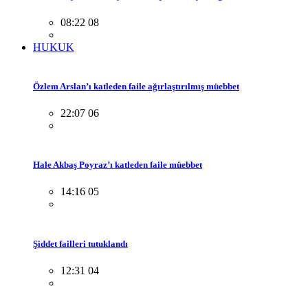
08:22 08
HUKUK
Özlem Arslan’ı katleden faile ağırlaştırılmış müebbet
22:07 06
Hale Akbaş Poyraz’ı katleden faile müebbet
14:16 05
Şiddet failleri tutuklandı
12:31 04