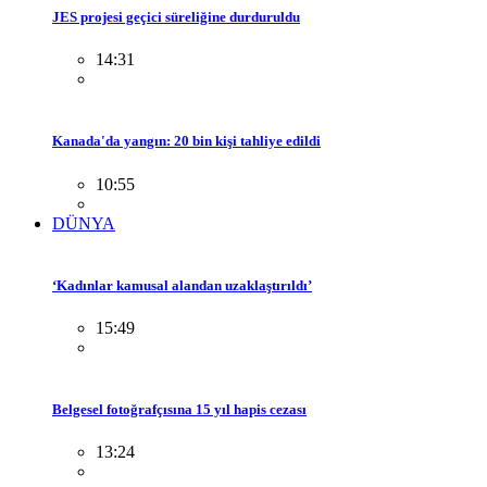
JES projesi geçici süreliğine durduruldu
14:31
Kanada'da yangın: 20 bin kişi tahliye edildi
10:55
DÜNYA
‘Kadınlar kamusal alandan uzaklaştırıldı’
15:49
Belgesel fotoğrafçısına 15 yıl hapis cezası
13:24