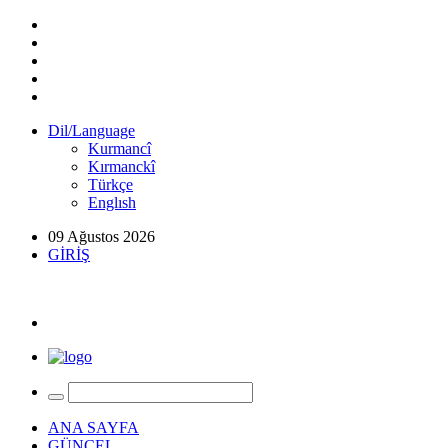
Dil/Language
Kurmancî
Kırmanckî
Türkçe
Englısh
09 Ağustos 2026
GİRİŞ
ANA SAYFA
GÜNCEL