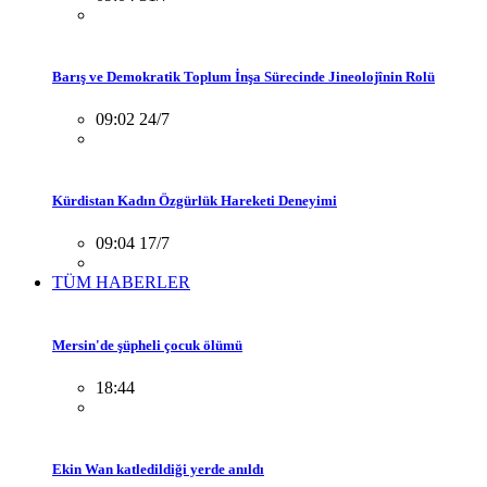
Barış ve Demokratik Toplum İnşa Sürecinde Jineolojînin Rolü
09:02 24/7
Kürdistan Kadın Özgürlük Hareketi Deneyimi
09:04 17/7
TÜM HABERLER
Mersin'de şüpheli çocuk ölümü
18:44
Ekin Wan katledildiği yerde anıldı