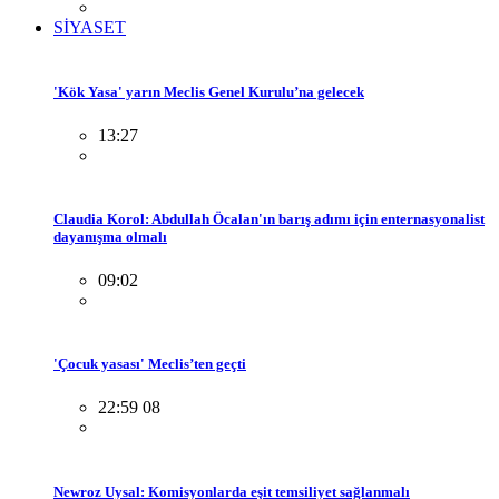
SİYASET
'Kök Yasa' yarın Meclis Genel Kurulu’na gelecek
13:27
Claudia Korol: Abdullah Öcalan'ın barış adımı için enternasyonalist
dayanışma olmalı
09:02
'Çocuk yasası' Meclis’ten geçti
22:59 08
Newroz Uysal: Komisyonlarda eşit temsiliyet sağlanmalı