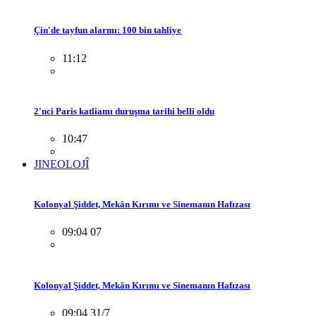
Çin'de tayfun alarmı: 100 bin tahliye
11:12
2'nci Paris katliamı duruşma tarihi belli oldu
10:47
JINEOLOJÎ
Kolonyal Şiddet, Mekân Kırımı ve Sinemanın Hafızası
09:04 07
Kolonyal Şiddet, Mekân Kırımı ve Sinemanın Hafızası
09:04 31/7