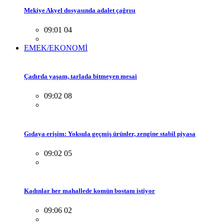
Mekiye Akyel dosyasında adalet çağrısı
09:01 04
EMEK/EKONOMİ
Çadırda yaşam, tarlada bitmeyen mesai
09:02 08
Gıdaya erişim: Yoksula geçmiş ürünler, zengine stabil piyasa
09:02 05
Kadınlar her mahallede komün bostanı istiyor
09:06 02