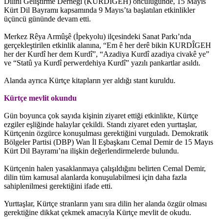
Dilini Geliştirme Derneği (KURDÎGEH) öncülüğünde, 15 Mayıs
Kürt Dil Bayramı kapsamında 9 Mayıs’ta başlatılan etkinlikler
üçüncü gününde devam etti.
Merkez Rêya Armûşê (İpekyolu) ilçesindeki Sanat Parkı’nda
gerçekleştirilen etkinlik alanına, “Em ê her derê bikin KURDÎGEH
her der Kurdî her dem Kurdî”, “Azadiya Kurdî azadiya civakê ye”
ve “Statû ya Kurdî perwerdehiya Kurdî” yazılı pankartlar asıldı.
Alanda ayrıca Kürtçe kitapların yer aldığı stant kuruldu.
Kürtçe mevlit okundu
Gün boyunca çok sayıda kişinin ziyaret ettiği etkinlikte, Kürtçe
ezgiler eşliğinde halaylar çekildi. Standı ziyaret eden yurttaşlar,
Kürtçenin özgürce konuşulması gerektiğini vurguladı. Demokratik
Bölgeler Partisi (DBP) Wan İl Eşbaşkanı Cemal Demir de 15 Mayıs
Kürt Dil Bayramı’na ilişkin değerlendirmelerde bulundu.
Kürtçenin halen yasaklanmaya çalışıldığını belirten Cemal Demir,
dilin tüm kamusal alanlarda konuşulabilmesi için daha fazla
sahiplenilmesi gerektiğini ifade etti.
Yurttaşlar, Kürtçe stranların yanı sıra dilin her alanda özgür olması
gerektiğine dikkat çekmek amacıyla Kürtçe mevlit de okudu.