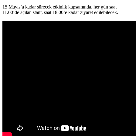
15 Mayıs’a kadar sürecek etkinlik kapsamında, her gün saat
11.00’de açılan stant, saat 18.00’e kadar ziyaret edilebilecek.