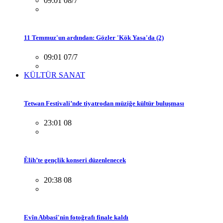
09:01 08/7
11 Temmuz'un ardından: Gözler 'Kök Yasa'da (2)
09:01 07/7
KÜLTÜR SANAT
Tetwan Festivali’nde tiyatrodan müziğe kültür buluşması
23:01 08
Êlih’te gençlik konseri düzenlenecek
20:38 08
Evîn Abbasî'nin fotoğrafı finale kaldı