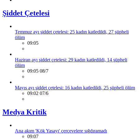
Şiddet Çetelesi
Temmuz ayı şiddet çetelesi: 25 kadın katledildi, 27 şüpheli
ölüm
09:05
Haziran ayı şiddet çetelesi: 29 kadın katledildi, 14 şüpheli
ölüm
09:05 08/7
Mayıs ayı şiddet çetelesi: 16 kadın katledildi, 25 şüpheli ölüm
09:02 07/6
Medya Kritik
Ana akım 'Kök Yasayı' çerçevelere sığdıramadı
09:07