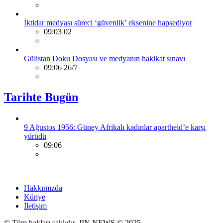
İktidar medyası süreci ‘güvenlik’ eksenine hapsediyor
09:03 02
Gülistan Doku Dosyası ve medyanın hakikat sınavı
09:06 26/7
Tarihte Bugün
9 Ağustos 1956: Güney Afrikalı kadınlar apartheid’e karşı
yürüdü
09:06
Hakkımızda
Künye
İletişim
© Tüm hakları saklıdır. JIN NEWS © 2025