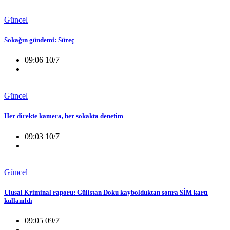
Güncel
Sokağın gündemi: Süreç
09:06 10/7
Güncel
Her direkte kamera, her sokakta denetim
09:03 10/7
Güncel
Ulusal Kriminal raporu: Gülistan Doku kaybolduktan sonra SİM kartı
kullanıldı
09:05 09/7